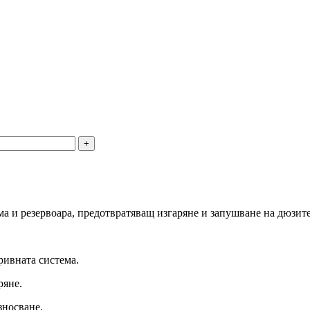
а и резервоара, предотвратяващ изгаряне и запушване на дюзите
ривната система.
ряне.
зносване.