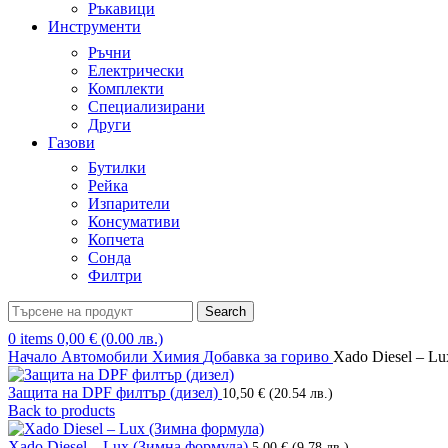
Ръкавици
Инструменти
Ръчни
Електрически
Комплекти
Специализирани
Други
Газови
Бутилки
Рейка
Изпарители
Консумативи
Копчета
Сонда
Филтри
Search
0
items
0,00
€
(0.00 лв.)
Начало
Автомобили
Химия
Добавка за гориво
Xado Diesel – L
Защита на DPF филтър (дизел)
10,50
€
(20.54 лв.)
Back to products
Xado Diesel – Lux (Зимна формула)
5,00
€
(9.78 лв.)