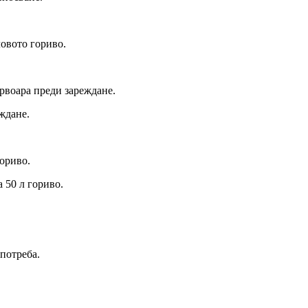
овото гориво.
рвоара преди зареждане.
ждане.
ориво.
 50 л гориво.
потреба.