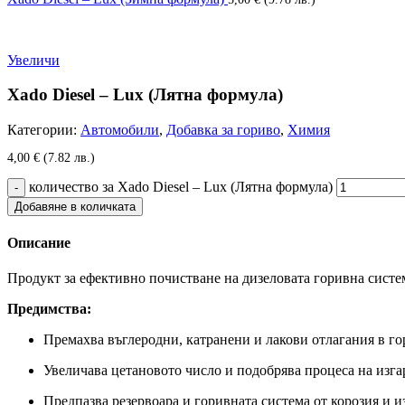
Увеличи
Xado Diesel – Lux (Лятна формула)
Категории:
Автомобили
,
Добавка за гориво
,
Химия
4,00
€
(7.82 лв.)
количество за Xado Diesel – Lux (Лятна формула)
Добавяне в количката
Описание
Продукт за ефективно почистване на дизеловата горивна систем
Предимства:
Премахва въглеродни, катранени и лакови отлагания в го
Увеличава цетановото число и подобрява процеса на изга
Предпазва резервоара и горивната система от корозия и и