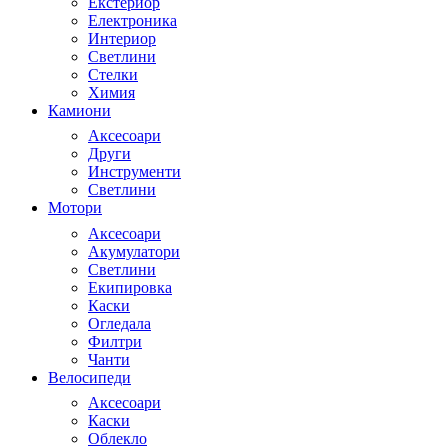
Екстериор
Електроника
Интериор
Светлини
Стелки
Химия
Камиони
Аксесоари
Други
Инструменти
Светлини
Мотори
Аксесоари
Акумулатори
Светлини
Екипировка
Каски
Огледала
Филтри
Чанти
Велосипеди
Аксесоари
Каски
Облекло