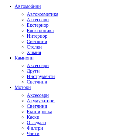
Автомобили
Автокозметика
Аксесоари
Екстериор
Електроника
Интериор
Светлини
Стелки
Химия
Камиони
Аксесоари
Други
Инструменти
Светлини
Мотори
Аксесоари
Акумулатори
Светлини
Екипировка
Каски
Огледала
Филтри
Чанти