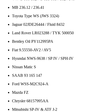
MB 236.12 / 236.41
Toyota Type WS (JWS 3324)
Jaguar 02JDE26444 / Fluid 8432
Land Rover LR023288 / TYK 500050
Bentley Oil PY112995PA
Fiat 9.55550-AV2 / AV5
Hyundai NWS-9638 / SP IV / SPH-IV
Nissan Matic S
SAAB 93 165 147
Ford WSS-M2C924-A
Mazda FZ
Chrysler 68157995AA
Mitsubishi SP-IV & ATF J-2