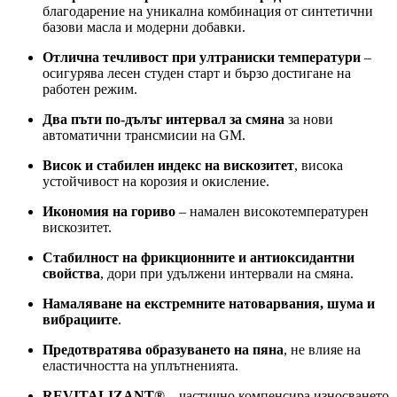
благодарение на уникална комбинация от синтетични
базови масла и модерни добавки.
Отлична течливост при ултраниски температури
–
осигурява лесен студен старт и бързо достигане на
работен режим.
Два пъти по-дълъг интервал за смяна
за нови
автоматични трансмисии на GM.
Висок и стабилен индекс на вискозитет
, висока
устойчивост на корозия и окисление.
Икономия на гориво
– намален високотемпературен
вискозитет.
Стабилност на фрикционните и антиоксидантни
свойства
, дори при удължени интервали на смяна.
Намаляване на екстремните натоварвания, шума и
вибрациите
.
Предотвратява образуването на пяна
, не влияе на
еластичността на уплътненията.
REVITALIZANT®
– частично компенсира износването