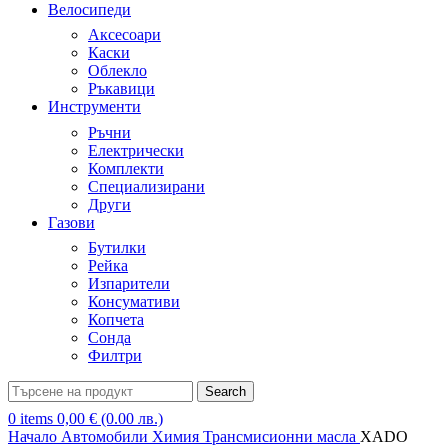
Велосипеди
Аксесоари
Каски
Облекло
Ръкавици
Инструменти
Ръчни
Електрически
Комплекти
Специализирани
Други
Газови
Бутилки
Рейка
Изпарители
Консумативи
Копчета
Сонда
Филтри
Search
0
items
0,00
€
(0.00 лв.)
Начало
Автомобили
Химия
Трансмисионни масла
XADO