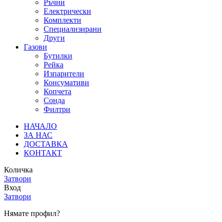
Ръчни
Електрически
Комплекти
Специализирани
Други
Газови
Бутилки
Рейка
Изпарители
Консумативи
Копчета
Сонда
Филтри
НАЧАЛО
ЗА НАС
ДОСТАВКА
КОНТАКТ
Количка
Затвори
Вход
Затвори
Нямате профил?