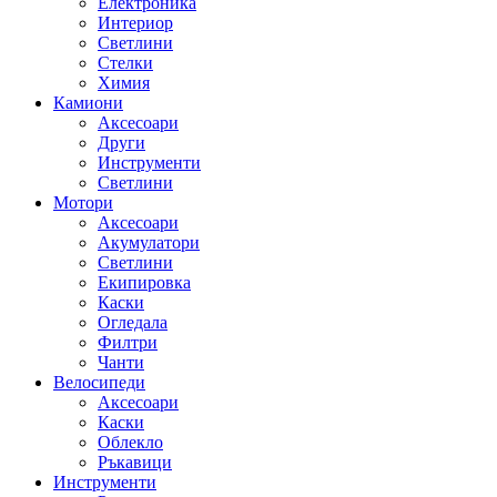
Електроника
Интериор
Светлини
Стелки
Химия
Камиони
Аксесоари
Други
Инструменти
Светлини
Мотори
Аксесоари
Акумулатори
Светлини
Екипировка
Каски
Огледала
Филтри
Чанти
Велосипеди
Аксесоари
Каски
Облекло
Ръкавици
Инструменти