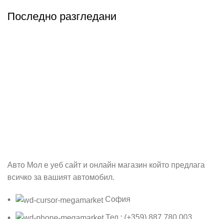
Последно разгледани
Абонирай се
Бъди първия който ще ознае за всичките ни промоции.
Авто Мол е уеб сайт и онлайн магазин който предлага
всичко за вашият автомобил.
София
Тел.: (+359) 887 780 003