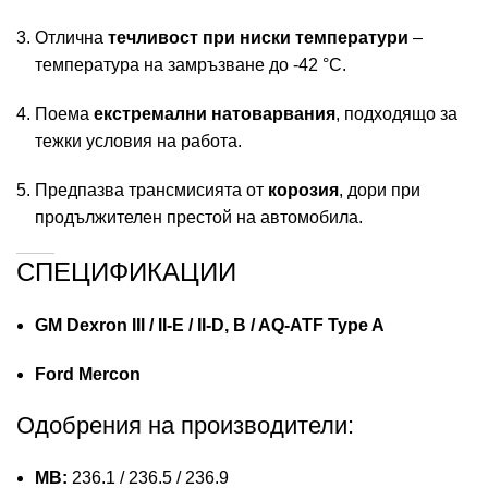
Отлична
течливост при ниски температури
–
температура на замръзване до -42 °C.
Поема
екстремални натоварвания
, подходящо за
тежки условия на работа.
Предпазва трансмисията от
корозия
, дори при
продължителен престой на автомобила.
СПЕЦИФИКАЦИИ
GM Dexron III / II-E / II-D, B / AQ-ATF Type A
Ford Mercon
Одобрения на производители:
MB:
236.1 / 236.5 / 236.9