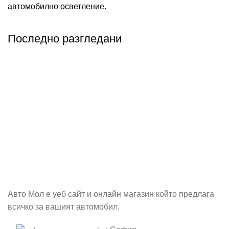
автомобилно осветление.
Последно разгледани
Абонирай се
Бъди първия който ще ознае за всичките ни промоции.
Авто Мол е уеб сайт и онлайн магазин който предлага
всичко за вашият автомобил.