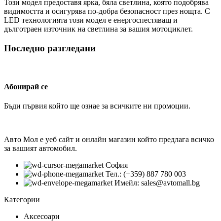
Този модел предоставя ярка, бяла светлина, която подобрява
видимостта и осигурява по-добра безопасност през нощта. С
LED технологията този модел е енергоспестяващ и
дълготраен източник на светлина за вашия мотоциклет.
Последно разгледани
Абонирай се
Бъди първия който ще ознае за всичките ни промоции.
Авто Мол е уеб сайт и онлайн магазин който предлага всичко
за вашият автомобил.
София
Тел.: (+359) 887 780 003
Имейл: sales@avtomall.bg
Категории
Аксесоари