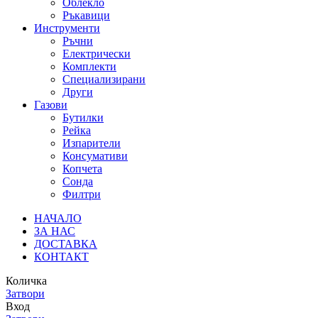
Облекло
Ръкавици
Инструменти
Ръчни
Електрически
Комплекти
Специализирани
Други
Газови
Бутилки
Рейка
Изпарители
Консумативи
Копчета
Сонда
Филтри
НАЧАЛО
ЗА НАС
ДОСТАВКА
КОНТАКТ
Количка
Затвори
Вход