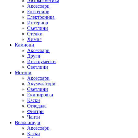
Автокозметика
Аксесоари
Екстериор
Електроника
Интериор
Светлини
Стелки
Химия
Камиони
Аксесоари
Други
Инструменти
Светлини
Мотори
Аксесоари
Акумулатори
Светлини
Екипировка
Каски
Огледала
Филтри
Чанти
Велосипеди
Аксесоари
Каски