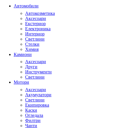
Автомобили
Автокозметика
Аксесоари
Екстериор
Електроника
Интериор
Светлини
Стелки
Химия
Камиони
Аксесоари
Други
Инструменти
Светлини
Мотори
Аксесоари
Акумулатори
Светлини
Екипировка
Каски
Огледала
Филтри
Чанти