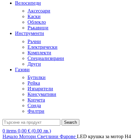
Велосипеди
Аксесоари
Каски
Облекло
Ръкавици
Инструменти
Ръчни
Електрически
Комплекти
Специализирани
Други
Газови
Бутилки
Рейка
Изпарители
Консумативи
Копчета
Сонда
Филтри
Search
0
items
0,00
€
(0.00 лв.)
Начало
Мотори
Светлини
Фарове
LED крушка за мотор H4