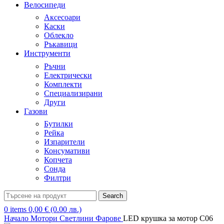
Велосипеди
Аксесоари
Каски
Облекло
Ръкавици
Инструменти
Ръчни
Електрически
Комплекти
Специализирани
Други
Газови
Бутилки
Рейка
Изпарители
Консумативи
Копчета
Сонда
Филтри
Search
0
items
0,00
€
(0.00 лв.)
Начало
Мотори
Светлини
Фарове
LED крушка за мотор C06