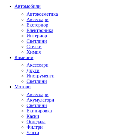
Автомобили
Автокозметика
Аксесоари
Екстериор
Електроника
Интериор
Светлини
Стелки
Химия
Камиони
Аксесоари
Други
Инструменти
Светлини
Мотори
Аксесоари
Акумулатори
Светлини
Екипировка
Каски
Огледала
Филтри
Чанти