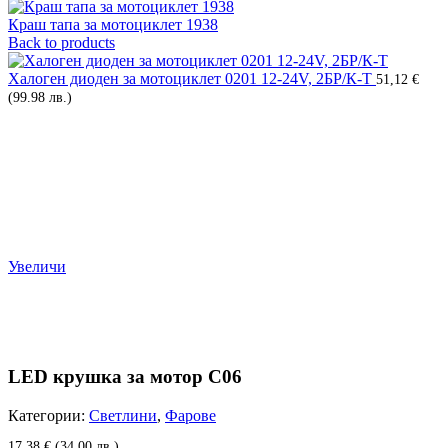
Краш тапа за мотоциклет 1938
Back to products
Халоген диоден за мотоциклет 0201 12-24V, 2БР/К-Т
51,12
€
(99.98 лв.)
Увеличи
LED крушка за мотор C06
Категории:
Светлини
,
Фарове
17,38
€
(34.00 лв.)