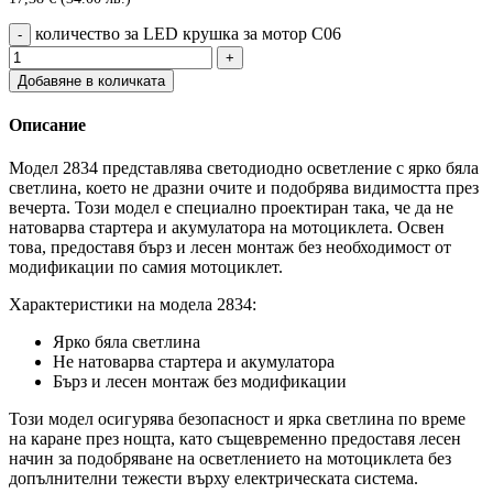
количество за LED крушка за мотор C06
Добавяне в количката
Описание
Модел 2834 представлява светодиодно осветление с ярко бяла
светлина, което не дразни очите и подобрява видимостта през
вечерта. Този модел е специално проектиран така, че да не
натоварва стартера и акумулатора на мотоциклета. Освен
това, предоставя бърз и лесен монтаж без необходимост от
модификации по самия мотоциклет.
Характеристики на модела 2834:
Ярко бяла светлина
Не натоварва стартера и акумулатора
Бърз и лесен монтаж без модификации
Този модел осигурява безопасност и ярка светлина по време
на каране през нощта, като същевременно предоставя лесен
начин за подобряване на осветлението на мотоциклета без
допълнителни тежести върху електрическата система.