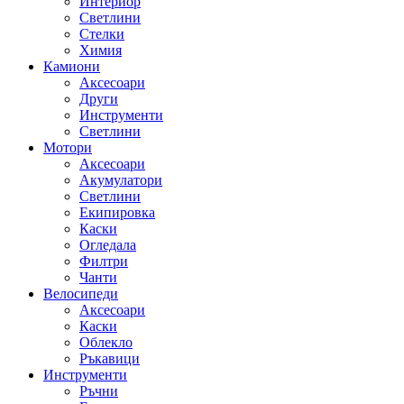
Интериор
Светлини
Стелки
Химия
Камиони
Аксесоари
Други
Инструменти
Светлини
Мотори
Аксесоари
Акумулатори
Светлини
Екипировка
Каски
Огледала
Филтри
Чанти
Велосипеди
Аксесоари
Каски
Облекло
Ръкавици
Инструменти
Ръчни