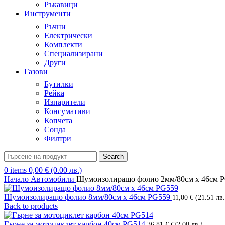
Ръкавици
Инструменти
Ръчни
Електрически
Комплекти
Специализирани
Други
Газови
Бутилки
Рейка
Изпарители
Консумативи
Копчета
Сонда
Филтри
Search
0
items
0,00
€
(0.00 лв.)
Начало
Автомобили
Шумоизолиращо фолио 2мм/80см x 46см 
Шумоизолиращо фолио 8мм/80см x 46см PG559
11,00
€
(21.51 лв.
Back to products
Гърне за мотоциклет карбон 40см PG514
36,81
€
(72.00 лв.)