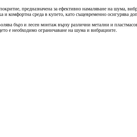
окритие, предназначена за ефективно намаляване на шума, вибр
ха и комфортна среда в купето, като същевременно осигурява до
волява бърз и лесен монтаж върху различни метални и пластмасо
ъдето е необходимо ограничаване на шума и вибрациите.