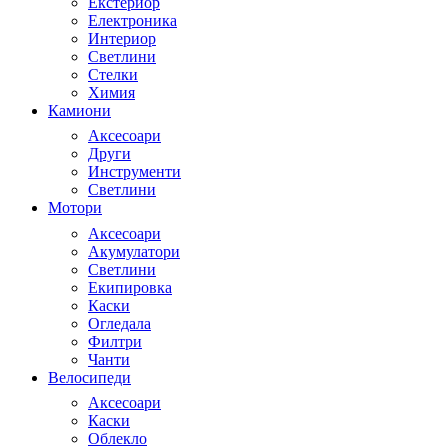
Екстериор
Електроника
Интериор
Светлини
Стелки
Химия
Камиони
Аксесоари
Други
Инструменти
Светлини
Мотори
Аксесоари
Акумулатори
Светлини
Екипировка
Каски
Огледала
Филтри
Чанти
Велосипеди
Аксесоари
Каски
Облекло