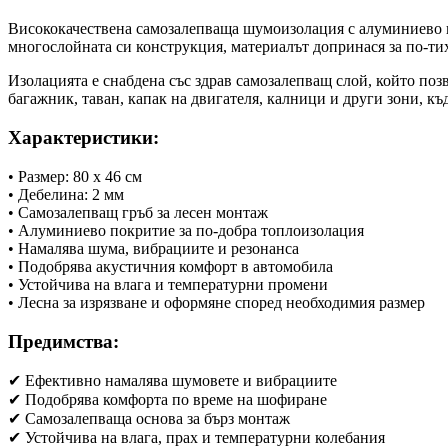
Висококачествена самозалепваща шумоизолация с алуминиево п
многослойната си конструкция, материалът допринася за по-ти
Изолацията е снабдена със здрав самозалепващ слой, който поз
багажник, таван, капак на двигателя, калници и други зони, к
Характеристики:
• Размер: 80 x 46 см
• Дебелина: 2 мм
• Самозалепващ гръб за лесен монтаж
• Алуминиево покритие за по-добра топлоизолация
• Намалява шума, вибрациите и резонанса
• Подобрява акустичния комфорт в автомобила
• Устойчива на влага и температурни промени
• Лесна за изрязване и оформяне според необходимия размер
Предимства:
✔ Ефективно намалява шумовете и вибрациите
✔ Подобрява комфорта по време на шофиране
✔ Самозалепваща основа за бърз монтаж
✔ Устойчива на влага, прах и температурни колебания