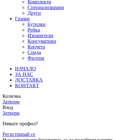
Комплекти
Специализирани
Други
Газови
Бутилки
Рейка
Изпарители
Консумативи
Копчета
Сонда
Филтри
НАЧАЛО
ЗА НАС
ДОСТАВКА
КОНТАКТ
Количка
Затвори
Вход
Затвори
Нямате профил?
Регистрирай се
Ние използваме бисквитки, за да подобрим вашето