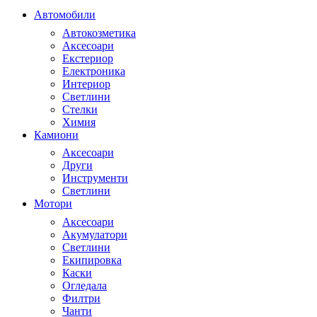
Автомобили
Автокозметика
Аксесоари
Екстериор
Електроника
Интериор
Светлини
Стелки
Химия
Камиони
Аксесоари
Други
Инструменти
Светлини
Мотори
Аксесоари
Акумулатори
Светлини
Екипировка
Каски
Огледала
Филтри
Чанти