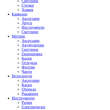
Светлини
Стелки
Химия
Камиони
Аксесоари
Други
Инструменти
Светлини
Мотори
Аксесоари
Акумулатори
Светлини
Екипировка
Каски
Огледала
Филтри
Чанти
Велосипеди
Аксесоари
Каски
Облекло
Ръкавици
Инструменти
Ръчни
Електрически