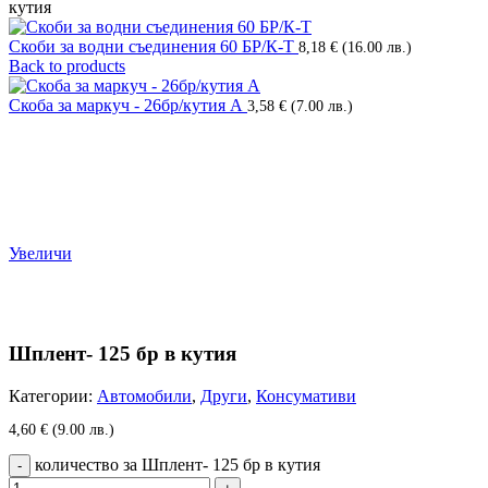
кутия
Скоби за водни съединения 60 БР/К-Т
8,18
€
(16.00 лв.)
Back to products
Скоба за маркуч - 26бр/кутия А
3,58
€
(7.00 лв.)
Увеличи
Шплент- 125 бр в кутия
Категории:
Автомобили
,
Други
,
Консумативи
4,60
€
(9.00 лв.)
количество за Шплент- 125 бр в кутия