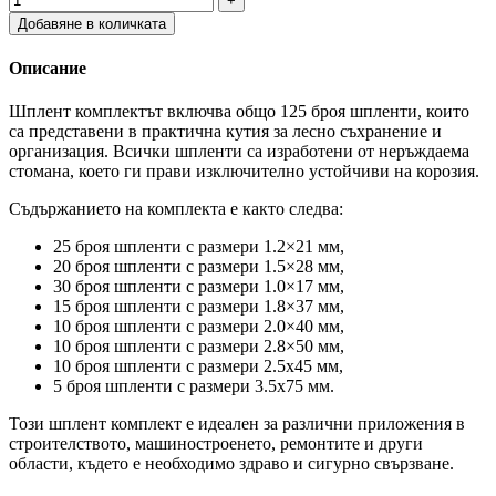
Добавяне в количката
Описание
Шплент комплектът включва общо 125 броя шпленти, които
са представени в практична кутия за лесно съхранение и
организация. Всички шпленти са изработени от неръждаема
стомана, което ги прави изключително устойчиви на корозия.
Съдържанието на комплекта е както следва:
25 броя шпленти с размери 1.2×21 мм,
20 броя шпленти с размери 1.5×28 мм,
30 броя шпленти с размери 1.0×17 мм,
15 броя шпленти с размери 1.8×37 мм,
10 броя шпленти с размери 2.0×40 мм,
10 броя шпленти с размери 2.8×50 мм,
10 броя шпленти с размери 2.5х45 мм,
5 броя шпленти с размери 3.5х75 мм.
Този шплент комплект е идеален за различни приложения в
строителството, машиностроенето, ремонтите и други
области, където е необходимо здраво и сигурно свързване.