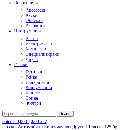
Велосипеди
Аксесоари
Каски
Облекло
Ръкавици
Инструменти
Ръчни
Електрически
Комплекти
Специализирани
Други
Газови
Бутилки
Рейка
Изпарители
Консумативи
Копчета
Сонда
Филтри
Search
0
items
0,00
€
(0.00 лв.)
Начало
Автомобили
Консумативи
Други
Шплент- 125 бр в