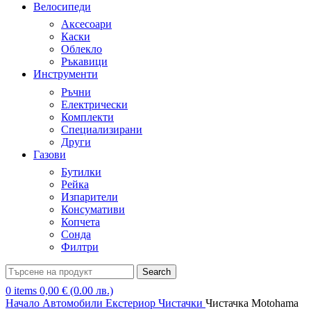
Велосипеди
Аксесоари
Каски
Облекло
Ръкавици
Инструменти
Ръчни
Електрически
Комплекти
Специализирани
Други
Газови
Бутилки
Рейка
Изпарители
Консумативи
Копчета
Сонда
Филтри
Search
0
items
0,00
€
(0.00 лв.)
Начало
Автомобили
Екстериор
Чистачки
Чистачка Motohama