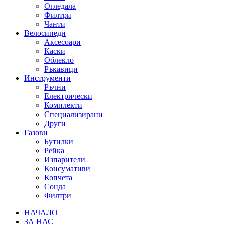
Огледала
Филтри
Чанти
Велосипеди
Аксесоари
Каски
Облекло
Ръкавици
Инструменти
Ръчни
Електрически
Комплекти
Специализирани
Други
Газови
Бутилки
Рейка
Изпарители
Консумативи
Копчета
Сонда
Филтри
НАЧАЛО
ЗА НАС