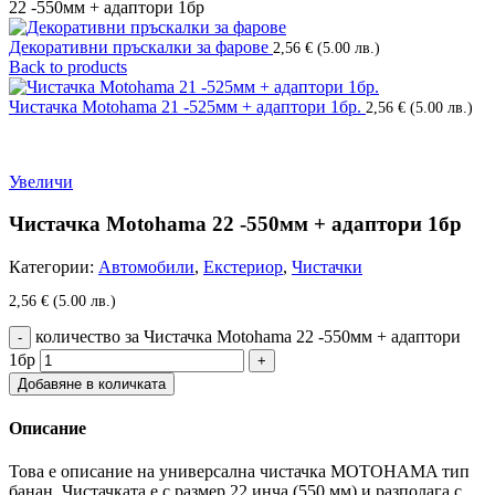
22 -550мм + адаптори 1бр
Декоративни пръскалки за фарове
2,56
€
(5.00 лв.)
Back to products
Чистачка Motohama 21 -525мм + адаптори 1бр.
2,56
€
(5.00 лв.)
Увеличи
Чистачка Motohama 22 -550мм + адаптори 1бр
Категории:
Автомобили
,
Екстериор
,
Чистачки
2,56
€
(5.00 лв.)
количество за Чистачка Motohama 22 -550мм + адаптори
1бр
Добавяне в количката
Описание
Това е описание на универсална чистачка MOTOHAMA тип
банан. Чистачката е с размер 22 инча (550 мм) и разполага с