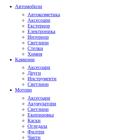
Автомобили
Автокозметика
Аксесоари
Екстериор
Електроника
Интериор
Светлини
Стелки
Химия
Камиони
Аксесоари
Други
Инструменти
Светлини
Мотори
Аксесоари
Акумулатори
Светлини
Екипировка
Каски
Огледала
Филтри
Чанти