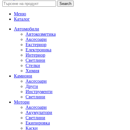
Search
Меню
Каталог
Автомобили
Автокозметика
Аксесоари
Екстериор
Електроника
Интериор
Светлини
Стелки
Химия
Камиони
Аксесоари
Други
Инструменти
Светлини
Мотори
Аксесоари
Акумулатори
Светлини
Екипировка
Каски