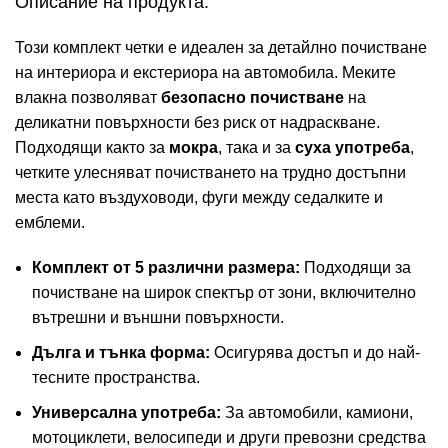
Описание на продукта:
Този комплект четки е идеален за детайлно почистване
на интериора и екстериора на автомобила. Меките
влакна позволяват
безопасно почистване
на
деликатни повърхности без риск от надраскване.
Подходящи както за
мокра
, така и за
суха употреба
,
четките улесняват почистването на трудно достъпни
места като въздуховоди, фуги между седалките и
емблеми.
Комплект от 5 различни размера:
Подходящи за
почистване на широк спектър от зони, включително
вътрешни и външни повърхности.
Дълга и тънка форма:
Осигурява достъп и до най-
тесните пространства.
Универсална употреба:
За автомобили, камиони,
мотоциклети, велосипеди и други превозни средства