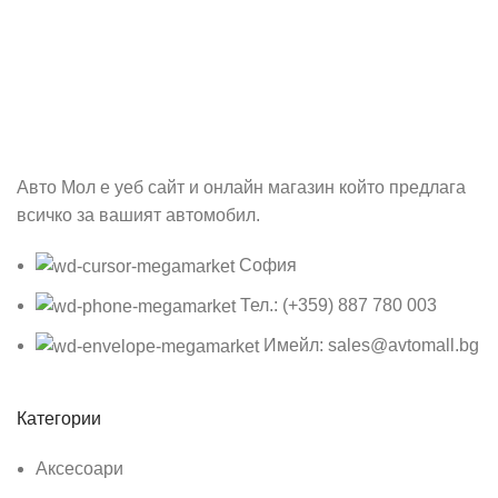
Абонирай се
Бъди първия който ще ознае за всичките ни промоции.
Авто Мол е уеб сайт и онлайн магазин който предлага
всичко за вашият автомобил.
София
Тел.: (+359) 887 780 003
Имейл: sales@avtomall.bg
Категории
Аксесоари