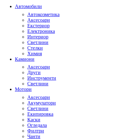
Автомобили
Автокозметика
Аксесоари
Екстериор
Електроника
Интериор
Светлини
Стелки
Химия
Камиони
Аксесоари
Други
Инструменти
Светлини
Мотори
Аксесоари
Акумулатори
Светлини
Екипировка
Каски
Огледала
Филтри
Чанти