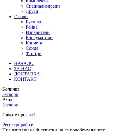
Комплекти
Специализирани
Други
Газови
Бутилки
Рейка
Изпарители
Консумативи
Копчета
Сонда
Филтри
НАЧАЛО
ЗА НАС
ДОСТАВКА
КОНТАКТ
Количка
Затвори
Вход
Затвори
Нямате профил?
Регистрирай се
Ние използваме бисквитки, за да подобрим вашето