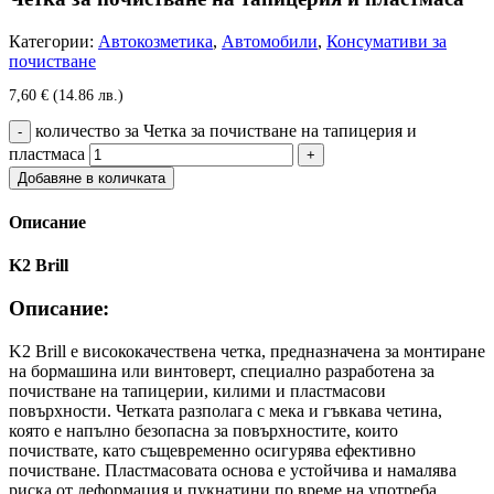
Категории:
Автокозметика
,
Автомобили
,
Консумативи за
почистване
7,60
€
(14.86 лв.)
количество за Четка за почистване на тапицерия и
пластмаса
Добавяне в количката
Описание
K2 Brill
Описание:
K2 Brill е висококачествена четка, предназначена за монтиране
на бормашина или винтоверт, специално разработена за
почистване на тапицерии, килими и пластмасови
повърхности. Четката разполага с мека и гъвкава четина,
която е напълно безопасна за повърхностите, които
почиствате, като същевременно осигурява ефективно
почистване. Пластмасовата основа е устойчива и намалява
риска от деформация и пукнатини по време на употреба.