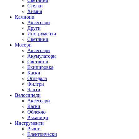
Светлини
Стелки
Химия
Камиони
Аксесоари
Други
Инструменти
Светлини
Мотори
Аксесоари
Акумулатори
Светлини
Екипировка
Каски
Огледала
Филтри
Чанти
Велосипеди
Аксесоари
Каски
Облекло
Ръкавици
Инструменти
Ръчни
Електрически