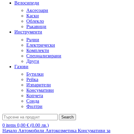
Велосипеди
Аксесоари
Каски
Облекло
Ръкавици
Инструменти
Ръчни
Електрически
Комплекти
Специализирани
Други
Газови
Бутилки
Рейка
Изпарители
Консумативи
Копчета
Сонда
Филтри
Search
0
items
0,00
€
(0.00 лв.)
Начало
Автомобили
Автокозметика
Консумативи за