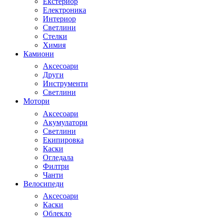
Екстериор
Електроника
Интериор
Светлини
Стелки
Химия
Камиони
Аксесоари
Други
Инструменти
Светлини
Мотори
Аксесоари
Акумулатори
Светлини
Екипировка
Каски
Огледала
Филтри
Чанти
Велосипеди
Аксесоари
Каски
Облекло