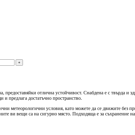
а, предоставяйки отлична устойчивост. Снабдена е с твърда и здр
и и предлага достатъчно пространство.
ични метеорологични условия, като можете да се движите без при
ните ви вещи са на сигурно място. Подходяща е за съхранение на