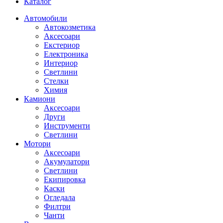
Каталог
Автомобили
Автокозметика
Аксесоари
Екстериор
Електроника
Интериор
Светлини
Стелки
Химия
Камиони
Аксесоари
Други
Инструменти
Светлини
Мотори
Аксесоари
Акумулатори
Светлини
Екипировка
Каски
Огледала
Филтри
Чанти