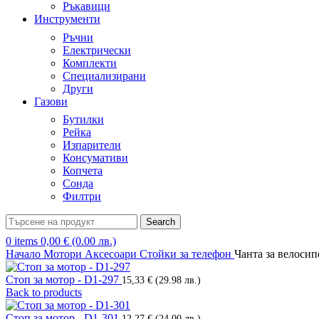
Ръкавици
Инструменти
Ръчни
Електрически
Комплекти
Специализирани
Други
Газови
Бутилки
Рейка
Изпарители
Консумативи
Копчета
Сонда
Филтри
Search
0
items
0,00
€
(0.00 лв.)
Начало
Мотори
Аксесоари
Стойки за телефон
Чанта за велосип
Стоп за мотор - D1-297
15,33
€
(29.98 лв.)
Back to products
Стоп за мотор - D1-301
12,27
€
(24.00 лв.)