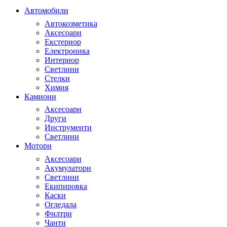
Автомобили
Автокозметика
Аксесоари
Екстериор
Електроника
Интериор
Светлини
Стелки
Химия
Камиони
Аксесоари
Други
Инструменти
Светлини
Мотори
Аксесоари
Акумулатори
Светлини
Екипировка
Каски
Огледала
Филтри
Чанти