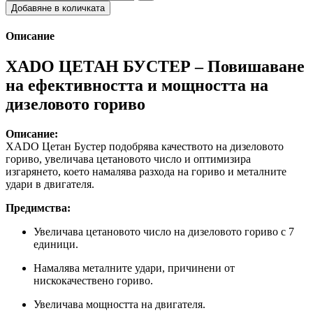
Добавяне в количката
Описание
XADO ЦЕТАН БУСТЕР – Повишаване
на ефективността и мощността на
дизеловото гориво
Описание:
XADO Цетан Бустер подобрява качеството на дизеловото
гориво, увеличава цетановото число и оптимизира
изгарянето, което намалява разхода на гориво и металните
удари в двигателя.
Предимства:
Увеличава цетановото число на дизеловото гориво с 7
единици.
Намалява металните удари, причинени от
нискокачествено гориво.
Увеличава мощността на двигателя.