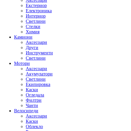
Аксесоари
Екстериор
Електроника
Интериор
Светлини
Стелки
Химия
Камиони
Аксесоари
Други
Инструменти
Светлини
Мотори
Аксесоари
Акумулатори
Светлини
Екипировка
Каски
Огледала
Филтри
Чанти
Велосипеди
Аксесоари
Каски
Облекло