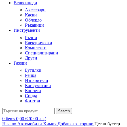
Велосипеди
Аксесоари
Каски
Облекло
Ръкавици
Инструменти
Ръчни
Електрически
Комплекти
Специализирани
Други
Газови
Бутилки
Рейка
Изпарители
Консумативи
Копчета
Сонда
Филтри
Search
0
items
0,00
€
(0.00 лв.)
Начало
Автомобили
Химия
Добавка за гориво
Цетан бустер