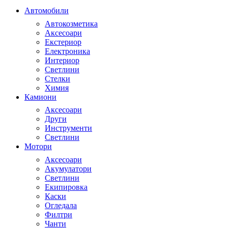
Автомобили
Автокозметика
Аксесоари
Екстериор
Електроника
Интериор
Светлини
Стелки
Химия
Камиони
Аксесоари
Други
Инструменти
Светлини
Мотори
Аксесоари
Акумулатори
Светлини
Екипировка
Каски
Огледала
Филтри
Чанти