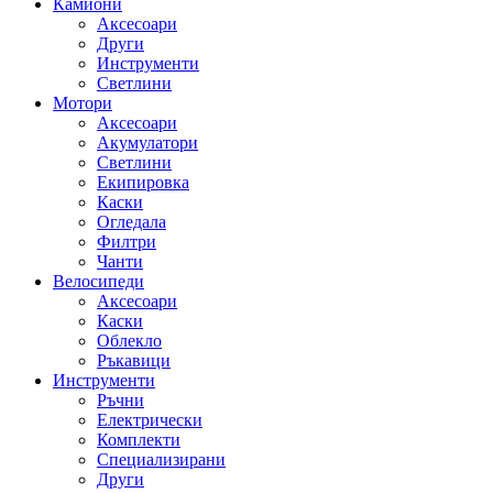
Камиони
Аксесоари
Други
Инструменти
Светлини
Мотори
Аксесоари
Акумулатори
Светлини
Екипировка
Каски
Огледала
Филтри
Чанти
Велосипеди
Аксесоари
Каски
Облекло
Ръкавици
Инструменти
Ръчни
Електрически
Комплекти
Специализирани
Други