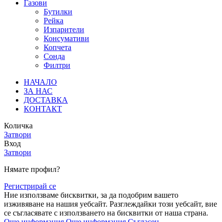
Газови
Бутилки
Рейка
Изпарители
Консумативи
Копчета
Сонда
Филтри
НАЧАЛО
ЗА НАС
ДОСТАВКА
КОНТАКТ
Количка
Затвори
Вход
Затвори
Нямате профил?
Регистрирай се
Ние използваме бисквитки, за да подобрим вашето
изживяване на нашия уебсайт. Разглеждайки този уебсайт, вие
се съгласявате с използването на бисквитки от наша страна.
Още информация
Още информация
Съгласен