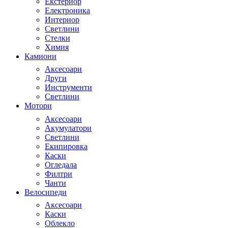
Екстериор
Електроника
Интериор
Светлини
Стелки
Химия
Камиони
Аксесоари
Други
Инструменти
Светлини
Мотори
Аксесоари
Акумулатори
Светлини
Екипировка
Каски
Огледала
Филтри
Чанти
Велосипеди
Аксесоари
Каски
Облекло