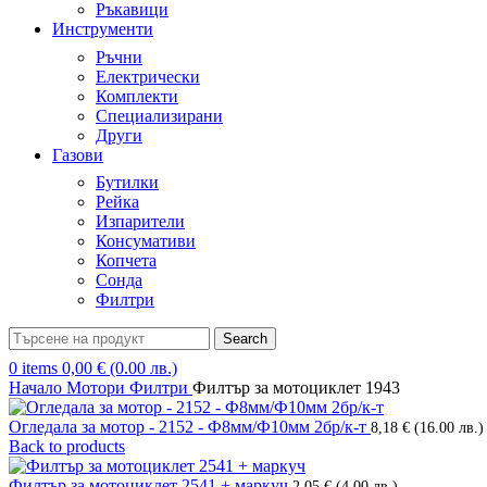
Ръкавици
Инструменти
Ръчни
Електрически
Комплекти
Специализирани
Други
Газови
Бутилки
Рейка
Изпарители
Консумативи
Копчета
Сонда
Филтри
Search
0
items
0,00
€
(0.00 лв.)
Начало
Мотори
Филтри
Филтър за мотоциклет 1943
Огледала за мотор - 2152 - Ф8мм/Ф10мм 2бр/к-т
8,18
€
(16.00 лв.)
Back to products
Филтър за мотоциклет 2541 + маркуч
2,05
€
(4.00 лв.)