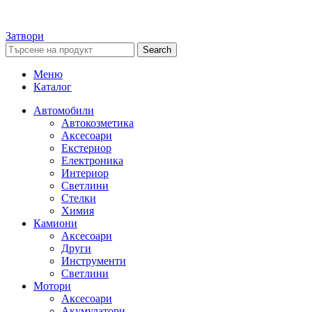
Затвори
Search
Меню
Каталог
Автомобили
Автокозметика
Аксесоари
Екстериор
Електроника
Интериор
Светлини
Стелки
Химия
Камиони
Аксесоари
Други
Инструменти
Светлини
Мотори
Аксесоари
Акумулатори