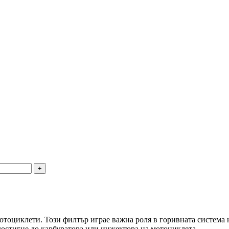
отоциклети. Този филтър играе важна роля в горивната система н
достигне до карбуратора или инжектора на мотоциклета.