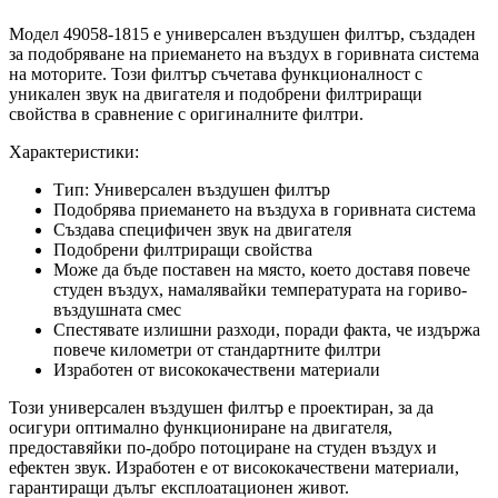
Модел 49058-1815 е универсален въздушен филтър, създаден
за подобряване на приемането на въздух в горивната система
на моторите. Този филтър съчетава функционалност с
уникален звук на двигателя и подобрени филтриращи
свойства в сравнение с оригиналните филтри.
Характеристики:
Тип: Универсален въздушен филтър
Подобрява приемането на въздуха в горивната система
Създава специфичен звук на двигателя
Подобрени филтриращи свойства
Може да бъде поставен на място, което доставя повече
студен въздух, намалявайки температурата на гориво-
въздушната смес
Спестявате излишни разходи, поради факта, че издържа
повече километри от стандартните филтри
Изработен от висококачествени материали
Този универсален въздушен филтър е проектиран, за да
осигури оптимално функциониране на двигателя,
предоставяйки по-добро потоциране на студен въздух и
ефектен звук. Изработен е от висококачествени материали,
гарантиращи дълъг експлоатационен живот.