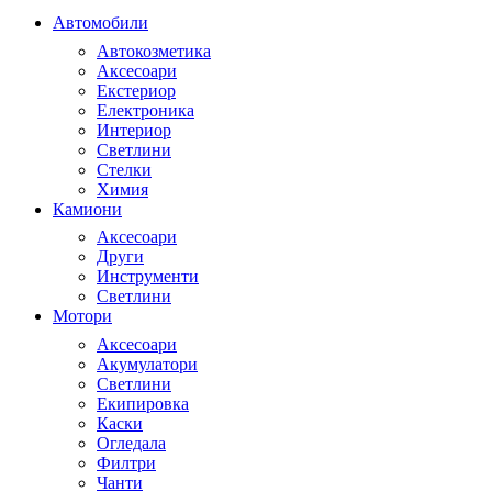
Автомобили
Автокозметика
Аксесоари
Екстериор
Електроника
Интериор
Светлини
Стелки
Химия
Камиони
Аксесоари
Други
Инструменти
Светлини
Мотори
Аксесоари
Акумулатори
Светлини
Екипировка
Каски
Огледала
Филтри
Чанти