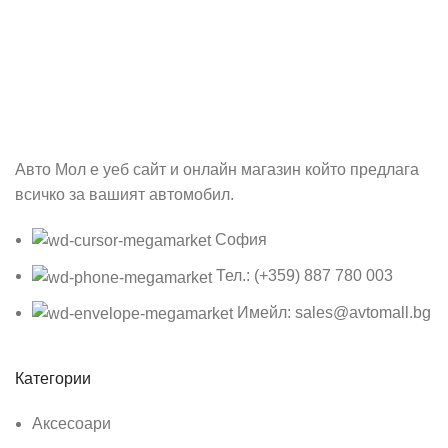
Абонирай се
Бъди първия който ще ознае за всичките ни промоции.
Авто Мол е уеб сайт и онлайн магазин който предлага
всичко за вашият автомобил.
София
Тел.: (+359) 887 780 003
Имейл: sales@avtomall.bg
Категории
Аксесоари