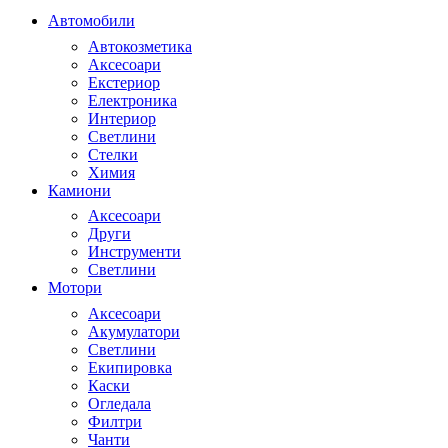
Автомобили
Автокозметика
Аксесоари
Екстериор
Електроника
Интериор
Светлини
Стелки
Химия
Камиони
Аксесоари
Други
Инструменти
Светлини
Мотори
Аксесоари
Акумулатори
Светлини
Екипировка
Каски
Огледала
Филтри
Чанти