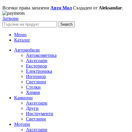
Всички права запазени
Авто Мол
Създаден от
Aleksandar
.
Затвори
Search
Меню
Каталог
Автомобили
Автокозметика
Аксесоари
Екстериор
Електроника
Интериор
Светлини
Стелки
Химия
Камиони
Аксесоари
Други
Инструменти
Светлини
Мотори
Аксесоари