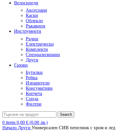
Велосипеди
Аксесоари
Каски
Облекло
Ръкавици
Инструменти
Ръчни
Електрически
Комплекти
Специализирани
Други
Газови
Бутилки
Рейка
Изпарители
Консумативи
Копчета
Сонда
Филтри
Search
0
items
0,00
€
(0.00 лв.)
Начало
Други
Универсален СИВ пепелник с хром и лед