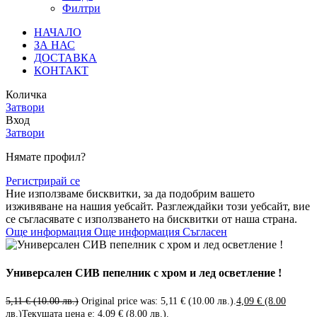
Филтри
НАЧАЛО
ЗА НАС
ДОСТАВКА
КОНТАКТ
Количка
Затвори
Вход
Затвори
Нямате профил?
Регистрирай се
Ние използваме бисквитки, за да подобрим вашето
изживяване на нашия уебсайт. Разглеждайки този уебсайт, вие
се съгласявате с използването на бисквитки от наша страна.
Още информация
Още информация
Съгласен
Универсален СИВ пепелник с хром и лед осветление !
5,11
€
(10.00 лв.)
Original price was: 5,11 € (10.00 лв.).
4,09
€
(8.00
лв.)
Текущата цена е: 4,09 € (8.00 лв.).