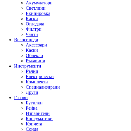
Акумулатори
Светлини
Екипировка
Каски
Огледала
Филтри
Чанти
Велосипеди
Аксесоари
Каски
Облекло
Ръкавици
Инструменти
Ръчни
Електрически
Комплекти
Специализирани
Други
Газови
Бутилки
Рейка
Изпарители
Консумативи
Копчета
Сонда