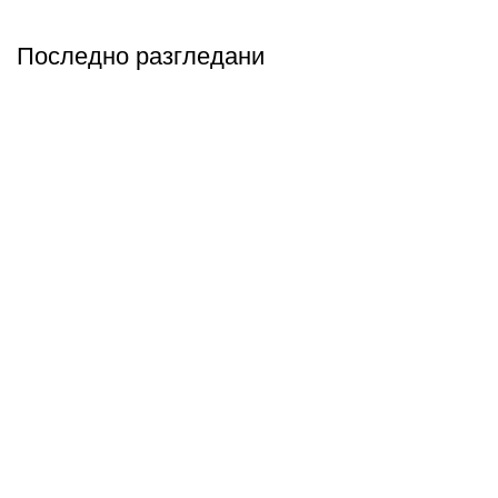
Последно разгледани
Абонирай се
Бъди първия който ще ознае за всичките ни промоции.