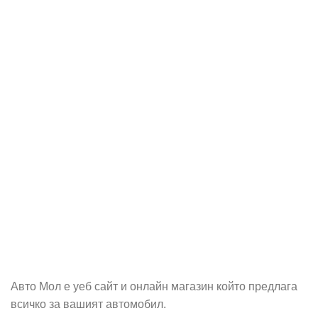
Абонирай се
Бъди първия който ще ознае за всичките ни промоции.
Авто Мол е уеб сайт и онлайн магазин който предлага
всичко за вашият автомобил.