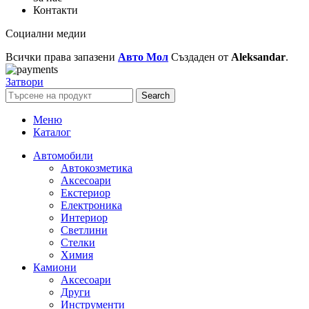
Контакти
Социални медии
Всички права запазени
Авто Мол
Създаден от
Aleksandar
.
Затвори
Search
Меню
Каталог
Автомобили
Автокозметика
Аксесоари
Екстериор
Електроника
Интериор
Светлини
Стелки
Химия
Камиони
Аксесоари
Други
Инструменти