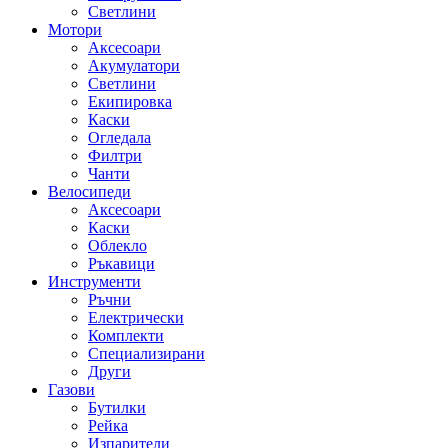
Светлини
Мотори
Аксесоари
Акумулатори
Светлини
Екипировка
Каски
Огледала
Филтри
Чанти
Велосипеди
Аксесоари
Каски
Облекло
Ръкавици
Инструменти
Ръчни
Електрически
Комплекти
Специализирани
Други
Газови
Бутилки
Рейка
Изпарители