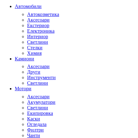
Автомобили
Автокозметика
Аксесоари
Екстериор
Електроника
Интериор
Светлини
Стелки
Химия
Камиони
Аксесоари
Други
Инструменти
Светлини
Мотори
Аксесоари
Акумулатори
Светлини
Екипировка
Каски
Огледала
Филтри
Чанти