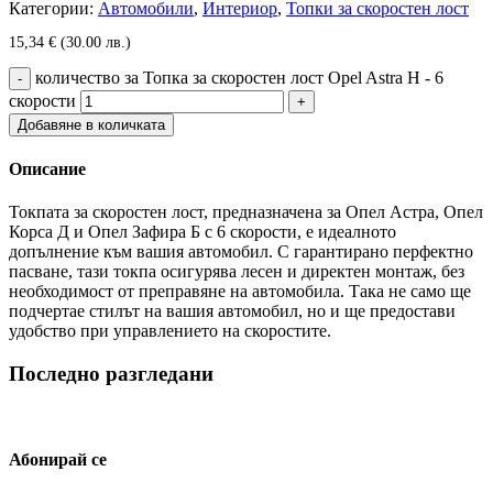
Категории:
Автомобили
,
Интериор
,
Топки за скоростен лост
15,34
€
(30.00 лв.)
количество за Топка за скоростен лост Opel Astra H - 6
скорости
Добавяне в количката
Описание
Токпата за скоростен лост, предназначена за Опел Астра, Опел
Корса Д и Опел Зафира Б с 6 скорости, е идеалното
допълнение към вашия автомобил. С гарантирано перфектно
пасване, тази токпа осигурява лесен и директен монтаж, без
необходимост от преправяне на автомобила. Така не само ще
подчертае стилът на вашия автомобил, но и ще предостави
удобство при управлението на скоростите.
Последно разгледани
Абонирай се