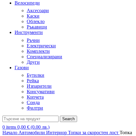
Велосипеди
Аксесоари
Каски
Облекло
Ръкавици
Инструменти
Ръчни
Електрически
Комплекти
Специализирани
Други
Газови
Бутилки
Рейка
Изпарители
Консумативи
Копчета
Сонда
Филтри
Search
0
items
0,00
€
(0.00 лв.)
Начало
Автомобили
Интериор
Топки за скоростен лост
Топка