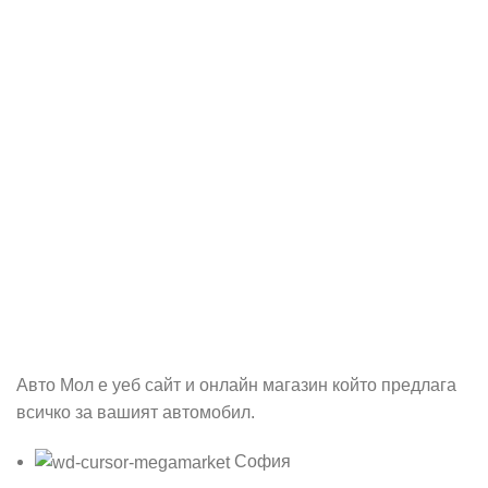
Абонирай се
Бъди първия който ще ознае за всичките ни промоции.
Авто Мол е уеб сайт и онлайн магазин който предлага
всичко за вашият автомобил.
София