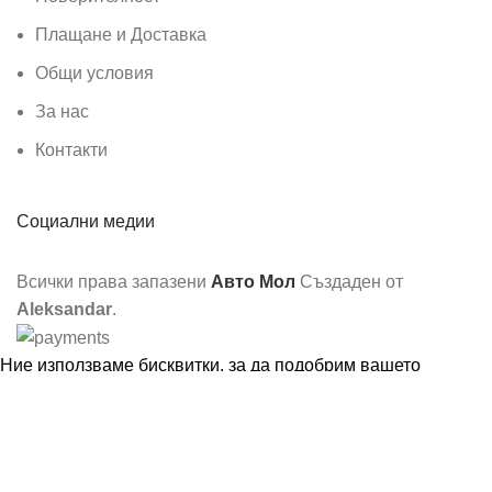
Плащане и Доставка
Общи условия
За нас
Контакти
Социални медии
Всички права запазени
Авто Мол
Създаден от
Aleksandar
.
Ние използваме бисквитки, за да подобрим вашето
изживяване на нашия уебсайт. Разглеждайки този уебсайт,
вие се съгласявате с използването на бисквитки от наша
страна.
Още информация
Съгласен