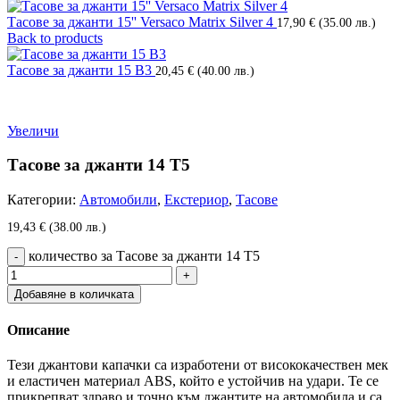
Тасове за джанти 15'' Versaco Matrix Silver 4
17,90
€
(35.00 лв.)
Back to products
Тасове за джанти 15 В3
20,45
€
(40.00 лв.)
Увеличи
Тасове за джанти 14 Т5
Категории:
Автомобили
,
Екстериор
,
Тасове
19,43
€
(38.00 лв.)
количество за Тасове за джанти 14 Т5
Добавяне в количката
Описание
Тези джантови капачки са изработени от висококачествен мек
и еластичен материал ABS, който е устойчив на удари. Те се
прикрепват здраво и точно към джантите на автомобила и са