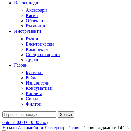
Велосипеди
Аксесоари
Каски
Облекло
Ръкавици
Инструменти
Ръчни
Електрически
Комплекти
Специализирани
Други
Газови
Бутилки
Рейка
Изпарители
Консумативи
Копчета
Сонда
Филтри
Search
0
items
0,00
€
(0.00 лв.)
Начало
Автомобили
Екстериор
Тасове
Тасове за джанти 14 Т5