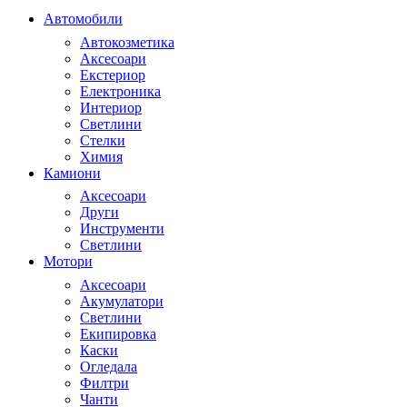
Автомобили
Автокозметика
Аксесоари
Екстериор
Електроника
Интериор
Светлини
Стелки
Химия
Камиони
Аксесоари
Други
Инструменти
Светлини
Мотори
Аксесоари
Акумулатори
Светлини
Екипировка
Каски
Огледала
Филтри
Чанти