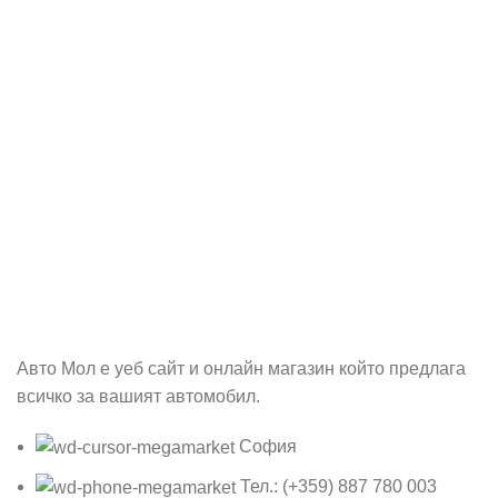
Абонирай се
Бъди първия който ще ознае за всичките ни промоции.
Авто Мол е уеб сайт и онлайн магазин който предлага
всичко за вашият автомобил.
София
Тел.: (+359) 887 780 003