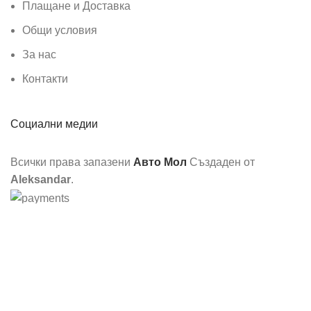
Плащане и Доставка
Общи условия
За нас
Контакти
Социални медии
Всички права запазени
Авто Мол
Създаден от
Aleksandar
.
Ние използваме бисквитки, за да подобрим вашето
изживяване на нашия уебсайт. Разглеждайки този уебсайт,
вие се съгласявате с използването на бисквитки от наша
страна.
Още информация
Съгласен