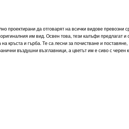
но проектирани да отговарят на всички видове превозни ср
 оригиналния им вид. Освен това, тези калъфи предлагат и
на кръста и гърба. Те са лесни за почистване и поставяне,
анични въздушни възглавници, а цветът им е сиво с черен к