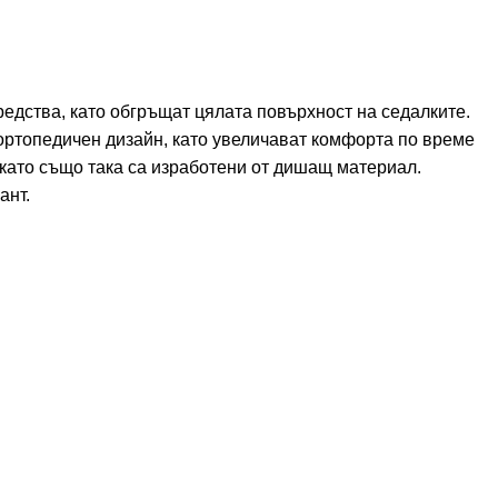
едства, като обгръщат цялата повърхност на седалките.
 ортопедичен дизайн, като увеличават комфорта по време
 като също така са изработени от дишащ материал.
ант.