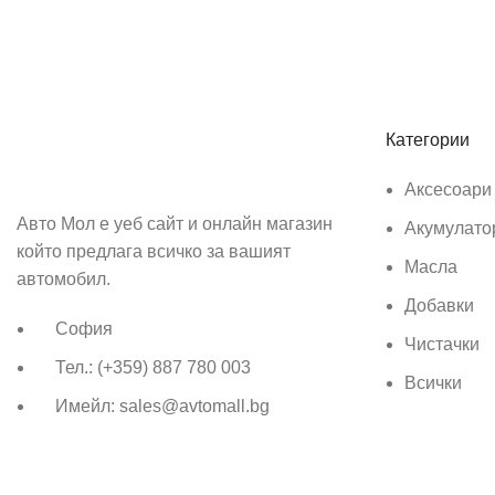
Абонирай се
Бъди първия който ще ознае за всичките ни промоции.
Категории
Аксесоари
Авто Мол е уеб сайт и онлайн магазин
Акумулато
който предлага всичко за вашият
Масла
автомобил.
Добавки
София
Чистачки
Тел.: (+359) 887 780 003
Всички
Имейл: sales@avtomall.bg
Всички права запазени
Авто Мол
Създаден от
Aleksand