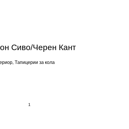
он Сиво/Черен Кант
ериор
,
Тапицерии за кола