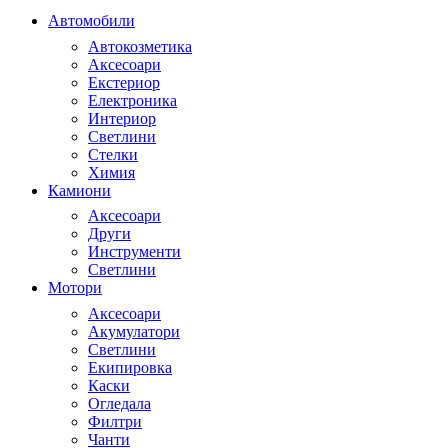
Автомобили
Автокозметика
Аксесоари
Екстериор
Електроника
Интериор
Светлини
Стелки
Химия
Камиони
Аксесоари
Други
Инструменти
Светлини
Мотори
Аксесоари
Акумулатори
Светлини
Екипировка
Каски
Огледала
Филтри
Чанти