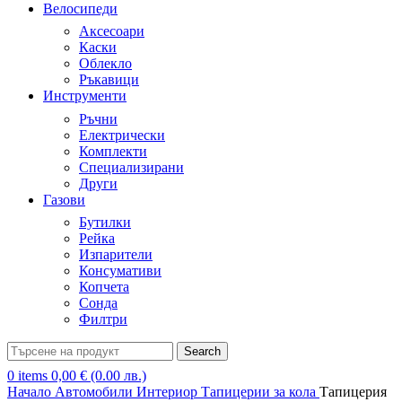
Велосипеди
Аксесоари
Каски
Облекло
Ръкавици
Инструменти
Ръчни
Електрически
Комплекти
Специализирани
Други
Газови
Бутилки
Рейка
Изпарители
Консумативи
Копчета
Сонда
Филтри
Search
0
items
0,00
€
(0.00 лв.)
Начало
Автомобили
Интериор
Тапицерии за кола
Тапицерия