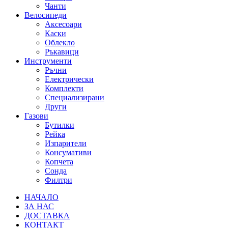
Чанти
Велосипеди
Аксесоари
Каски
Облекло
Ръкавици
Инструменти
Ръчни
Електрически
Комплекти
Специализирани
Други
Газови
Бутилки
Рейка
Изпарители
Консумативи
Копчета
Сонда
Филтри
НАЧАЛО
ЗА НАС
ДОСТАВКА
КОНТАКТ