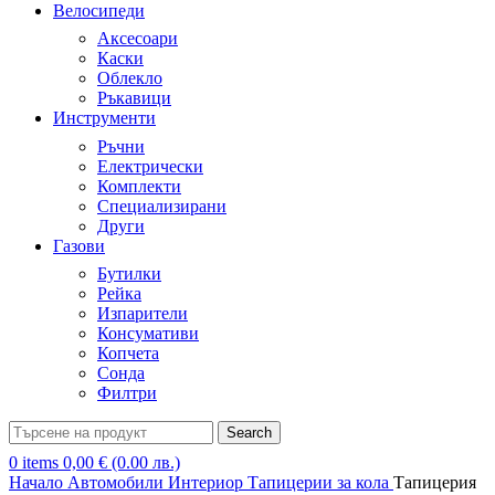
Велосипеди
Аксесоари
Каски
Облекло
Ръкавици
Инструменти
Ръчни
Електрически
Комплекти
Специализирани
Други
Газови
Бутилки
Рейка
Изпарители
Консумативи
Копчета
Сонда
Филтри
Search
0
items
0,00
€
(0.00 лв.)
Начало
Автомобили
Интериор
Тапицерии за кола
Тапицерия