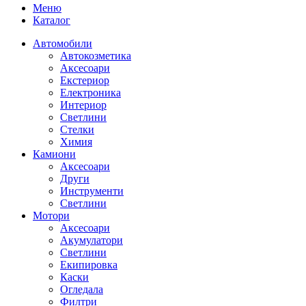
Меню
Каталог
Автомобили
Автокозметика
Аксесоари
Екстериор
Електроника
Интериор
Светлини
Стелки
Химия
Камиони
Аксесоари
Други
Инструменти
Светлини
Мотори
Аксесоари
Акумулатори
Светлини
Екипировка
Каски
Огледала
Филтри