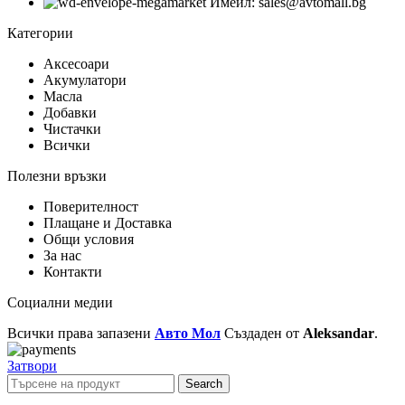
Имейл: sales@avtomall.bg
Категории
Аксесоари
Акумулатори
Масла
Добавки
Чистачки
Всички
Полезни връзки
Поверителност
Плащане и Доставка
Общи условия
За нас
Контакти
Социални медии
Всички права запазени
Авто Мол
Създаден от
Aleksandar
.
Затвори
Search