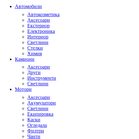
Автомобили
Автокозметика
Аксесоари
Екстериор
Електроника
Интериор
Светлини
Стелки
Химия
Камиони
Аксесоари
Други
Инструменти
Светлини
Мотори
Аксесоари
Акумулатори
Светлини
Екипировка
Каски
Огледала
Филтри
Чанти