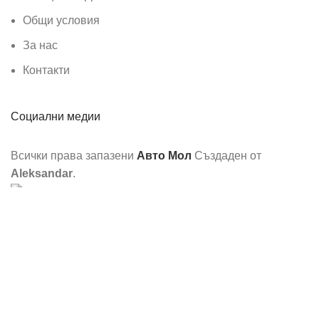
Общи условия
За нас
Контакти
Социални медии
Всички права запазени
Авто Мол
Създаден от
Aleksandar
.
Ние използваме бисквитки, за да подобрим вашето
изживяване на нашия уебсайт. Разглеждайки този уебсайт,
вие се съгласявате с използването на бисквитки от наша
страна.
Още информация
Съгласен
ТАПИЦЕРИЯ БРАУЗ С ЦИП / 14 ЧАСТИ