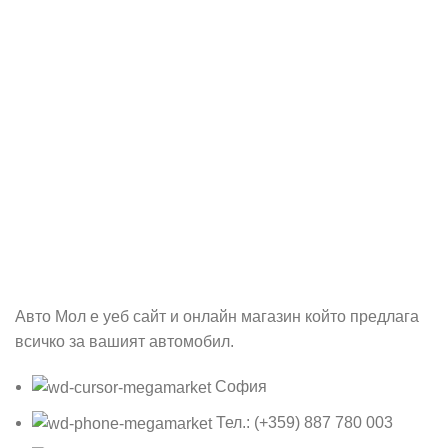
Абонирай се
Бъди първия който ще ознае за всичките ни промоции.
Авто Мол е уеб сайт и онлайн магазин който предлага
всичко за вашият автомобил.
София
Тел.: (+359) 887 780 003