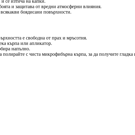
и се изтича на капки.
боята и защитава от вредни атмосферни влияния.
 всякакви боядисани повърхности.
върхността е свободна от прах и мръсотия.
ека кърпа или апликатор.
рбира напълно.
ва полирайте с чиста микрофибърна кърпа, за да получите гладка