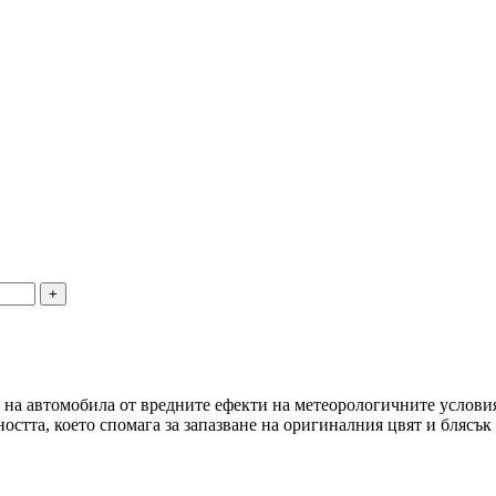
 на автомобила от вредните ефекти на метеорологичните условия
остта, което спомага за запазване на оригиналния цвят и блясък 