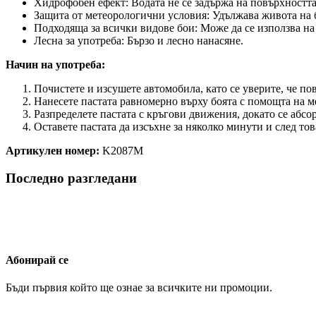
Хидрофобен ефект: Водата не се задържа на повърхността 
Защита от метеорологични условия: Удължава живота на 
Подходяща за всички видове бои: Може да се използва на
Лесна за употреба: Бързо и лесно нанасяне.
Начин на употреба:
Почистете и изсушете автомобила, като се уверите, че по
Нанесете пастата равномерно върху боята с помощта на м
Разпределете пастата с кръгови движения, докато се абсо
Оставете пастата да изсъхне за няколко минути и след то
Артикулен номер:
K2087M
Последно разгледани
Абонирай се
Бъди първия който ще ознае за всичките ни промоции.