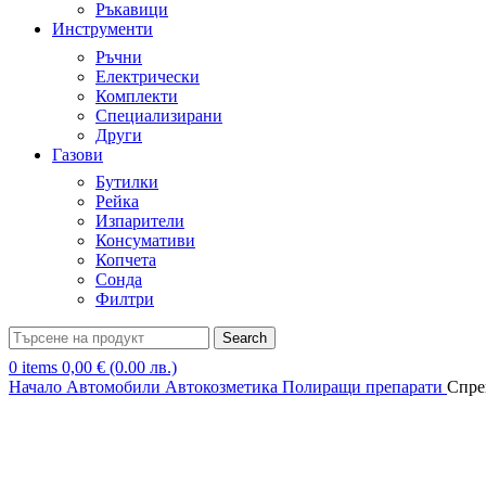
Ръкавици
Инструменти
Ръчни
Електрически
Комплекти
Специализирани
Други
Газови
Бутилки
Рейка
Изпарители
Консумативи
Копчета
Сонда
Филтри
Search
0
items
0,00
€
(0.00 лв.)
Начало
Автомобили
Автокозметика
Полиращи препарати
Спре