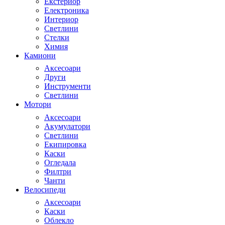
Екстериор
Електроника
Интериор
Светлини
Стелки
Химия
Камиони
Аксесоари
Други
Инструменти
Светлини
Мотори
Аксесоари
Акумулатори
Светлини
Екипировка
Каски
Огледала
Филтри
Чанти
Велосипеди
Аксесоари
Каски
Облекло