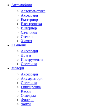
Автомобили
Автокозметика
Аксесоари
Екстериор
Електроника
Интериор
Светлини
Стелки
Химия
Камиони
Аксесоари
Други
Инструменти
Светлини
Мотори
Аксесоари
Акумулатори
Светлини
Екипировка
Каски
Огледала
Филтри
Чанти