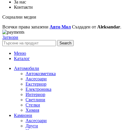
За нас
Контакти
Социални медии
Всички права запазени
Авто Мол
Създаден от
Aleksandar
.
Затвори
Search
Меню
Каталог
Автомобили
Автокозметика
Аксесоари
Екстериор
Електроника
Интериор
Светлини
Стелки
Химия
Камиони
Аксесоари
Други