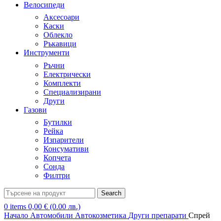
Велосипеди
Аксесоари
Каски
Облекло
Ръкавици
Инструменти
Ръчни
Електрически
Комплекти
Специализирани
Други
Газови
Бутилки
Рейка
Изпарители
Консумативи
Копчета
Сонда
Филтри
Search
0
items
0,00
€
(0.00 лв.)
Начало
Автомобили
Автокозметика
Други препарати
Спрей