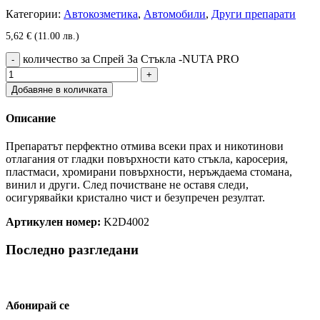
Категории:
Автокозметика
,
Автомобили
,
Други препарати
5,62
€
(11.00 лв.)
количество за Спрей За Стъкла -NUTA PRO
Добавяне в количката
Описание
Препаратът перфектно отмива всеки прах и никотинови
отлагания от гладки повърхности като стъкла, каросерия,
пластмаси, хромирани повърхности, неръждаема стомана,
винил и други. След почистване не оставя следи,
осигурявайки кристално чист и безупречен резултат.
Артикулен номер:
K2D4002
Последно разгледани
Абонирай се