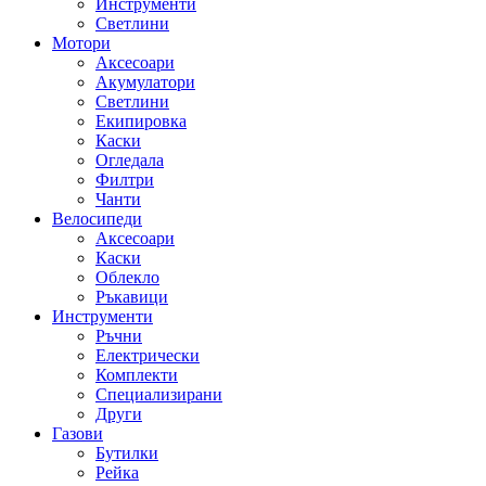
Инструменти
Светлини
Мотори
Аксесоари
Акумулатори
Светлини
Екипировка
Каски
Огледала
Филтри
Чанти
Велосипеди
Аксесоари
Каски
Облекло
Ръкавици
Инструменти
Ръчни
Електрически
Комплекти
Специализирани
Други
Газови
Бутилки
Рейка