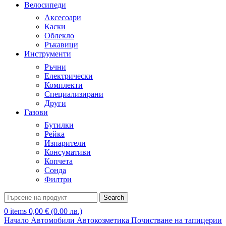
Велосипеди
Аксесоари
Каски
Облекло
Ръкавици
Инструменти
Ръчни
Електрически
Комплекти
Специализирани
Други
Газови
Бутилки
Рейка
Изпарители
Консумативи
Копчета
Сонда
Филтри
Search
0
items
0,00
€
(0.00 лв.)
Начало
Автомобили
Автокозметика
Почистване на тапицерии