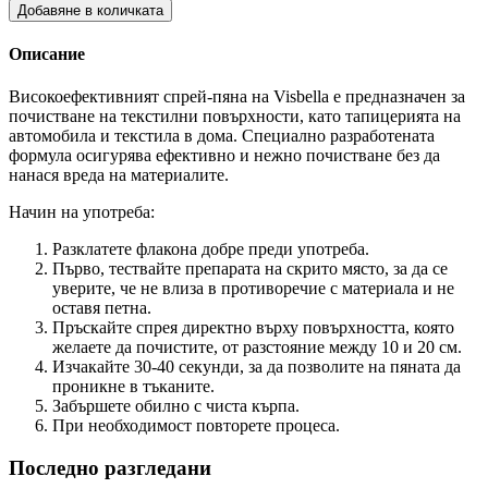
Добавяне в количката
Описание
Високоефективният спрей-пяна на Visbella е предназначен за
почистване на текстилни повърхности, като тапицерията на
автомобила и текстила в дома. Специално разработената
формула осигурява ефективно и нежно почистване без да
нанася вреда на материалите.
Начин на употреба:
Разклатете флакона добре преди употреба.
Първо, тествайте препарата на скрито място, за да се
уверите, че не влиза в противоречие с материала и не
оставя петна.
Пръскайте спрея директно върху повърхността, която
желаете да почистите, от разстояние между 10 и 20 см.
Изчакайте 30-40 секунди, за да позволите на пяната да
проникне в тъканите.
Забършете обилно с чиста кърпа.
При необходимост повторете процеса.
Последно разгледани