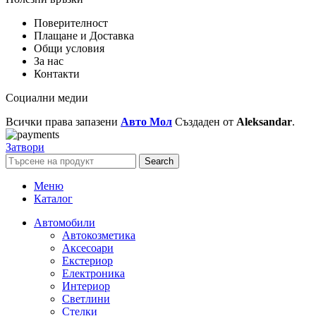
Поверителност
Плащане и Доставка
Общи условия
За нас
Контакти
Социални медии
Всички права запазени
Авто Мол
Създаден от
Aleksandar
.
Затвори
Search
Меню
Каталог
Автомобили
Автокозметика
Аксесоари
Екстериор
Електроника
Интериор
Светлини
Стелки