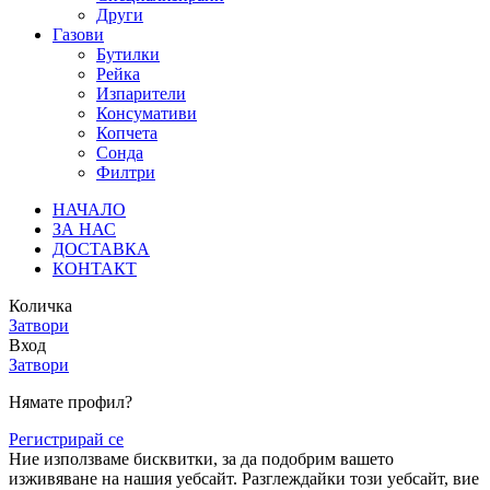
Други
Газови
Бутилки
Рейка
Изпарители
Консумативи
Копчета
Сонда
Филтри
НАЧАЛО
ЗА НАС
ДОСТАВКА
КОНТАКТ
Количка
Затвори
Вход
Затвори
Нямате профил?
Регистрирай се
Ние използваме бисквитки, за да подобрим вашето
изживяване на нашия уебсайт. Разглеждайки този уебсайт, вие