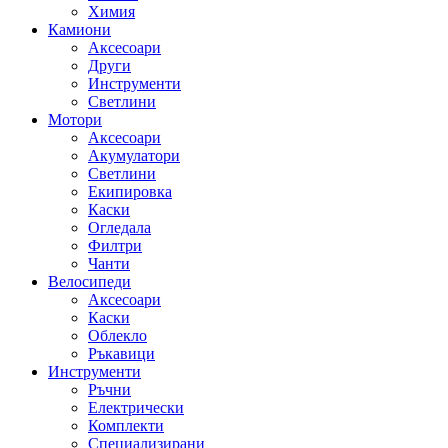
Химия
Камиони
Аксесоари
Други
Инструменти
Светлини
Мотори
Аксесоари
Акумулатори
Светлини
Екипировка
Каски
Огледала
Филтри
Чанти
Велосипеди
Аксесоари
Каски
Облекло
Ръкавици
Инструменти
Ръчни
Електрически
Комплекти
Специализирани