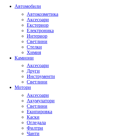
Автомобили
Автокозметика
Аксесоари
Екстериор
Електроника
Интериор
Светлини
Стелки
Химия
Камиони
Аксесоари
Други
Инструменти
Светлини
Мотори
Аксесоари
Акумулатори
Светлини
Екипировка
Каски
Огледала
Филтри
Чанти