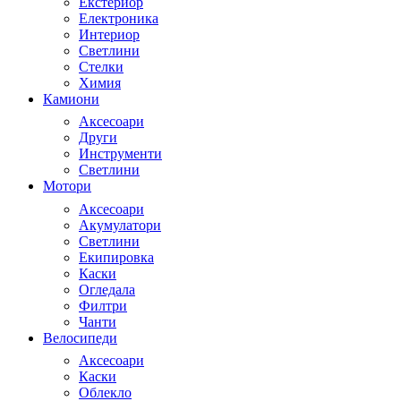
Екстериор
Електроника
Интериор
Светлини
Стелки
Химия
Камиони
Аксесоари
Други
Инструменти
Светлини
Мотори
Аксесоари
Акумулатори
Светлини
Екипировка
Каски
Огледала
Филтри
Чанти
Велосипеди
Аксесоари
Каски
Облекло