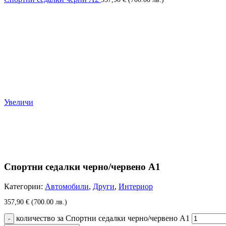
Увеличи
Спортни седалки черно/червено А1
Категории:
Автомобили
,
Други
,
Интериор
357,90
€
(700.00 лв.)
количество за Спортни седалки черно/червено А1