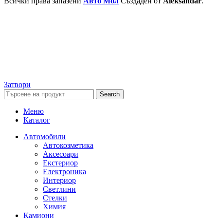
Всички права запазени
Авто Мол
Създаден от
Aleksandar
.
Затвори
Search
Меню
Каталог
Автомобили
Автокозметика
Аксесоари
Екстериор
Електроника
Интериор
Светлини
Стелки
Химия
Камиони