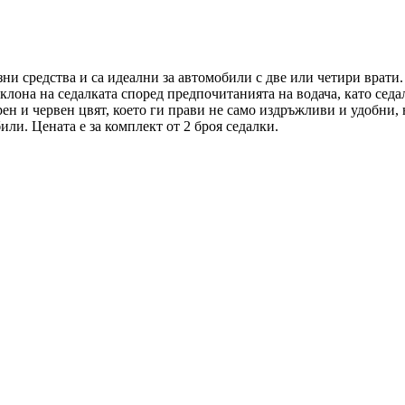
ни средства и са идеални за автомобили с две или четири врати
она на седалката според предпочитанията на водача, като седалк
рен и червен цвят, което ги прави не само издръжливи и удобни
ли. Цената е за комплект от 2 броя седалки.