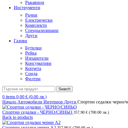
Ръкавици
Инструменти
Ръчни
Електрически
Комплекти
Специализирани
Други
Газови
Бутилки
Рейка
Изпарители
Консумативи
Копчета
Сонда
Филтри
Search
0
items
0,00
€
(0.00 лв.)
Начало
Автомобили
Интериор
Други
Спортни седалки черно/ч
Спортни седалки - ЧЕРНО/СИНЬО
357,90
€
(700.00 лв.)
Back to products
Спортни седалки черни А2
357,90
€
(700.00 лв.)