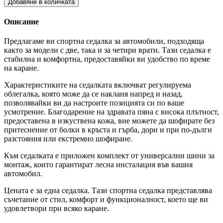
Добавяне в количката
Описание
Предлагаме ви спортна седалка за автомобили, подходяща
както за модели с две, така и за четири врати. Тази седалка е
стабилна и комфортна, предоставяйки ви удобство по време
на каране.
Характеристиките на седалката включват регулируема
облегалка, която може да се накланя напред и назад,
позволявайки ви да настроите позицията си по ваше
усмотрение. Благодарение на здравата пяна с висока плътност,
предоставена в изкуствена кожа, вие можете да шофирате без
притеснение от болки в кръста и гърба, дори и при по-дълги
разстояния или екстремно шофиране.
Към седалката е приложен комплект от универсални шини за
монтаж, които гарантират лесна инсталация във вашия
автомобил.
Цената е за една седалка. Тази спортна седалка представлява
съчетание от стил, комфорт и функционалност, което ще ви
удовлетвори при всяко каране.