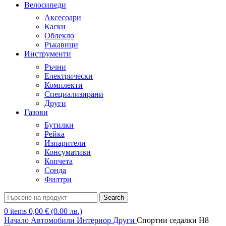
Велосипеди
Аксесоари
Каски
Облекло
Ръкавици
Инструменти
Ръчни
Електрически
Комплекти
Специализирани
Други
Газови
Бутилки
Рейка
Изпарители
Консумативи
Копчета
Сонда
Филтри
Search
0
items
0,00
€
(0.00 лв.)
Начало
Автомобили
Интериор
Други
Спортни седалки Н8