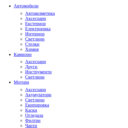
Автомобили
Автокозметика
Аксесоари
Екстериор
Електроника
Интериор
Светлини
Стелки
Химия
Камиони
Аксесоари
Други
Инструменти
Светлини
Мотори
Аксесоари
Акумулатори
Светлини
Екипировка
Каски
Огледала
Филтри
Чанти