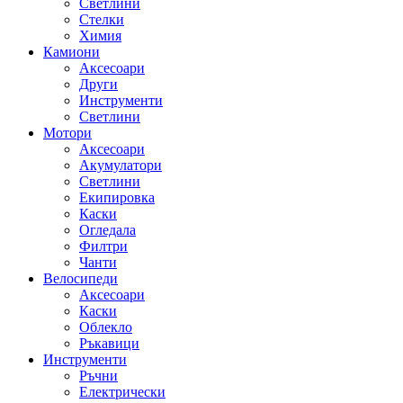
Светлини
Стелки
Химия
Камиони
Аксесоари
Други
Инструменти
Светлини
Мотори
Аксесоари
Акумулатори
Светлини
Екипировка
Каски
Огледала
Филтри
Чанти
Велосипеди
Аксесоари
Каски
Облекло
Ръкавици
Инструменти
Ръчни
Електрически