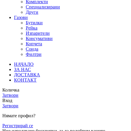
Комплекти
Специализирани
Други
Газови
Бутилки
Рейка
Изпарители
Консумативи
Копчета
Сонда
Филтри
НАЧАЛО
ЗА НАС
ДОСТАВКА
КОНТАКТ
Количка
Затвори
Вход
Затвори
Нямате профил?
Регистрирай се
Ние използваме бисквитки, за да подобрим вашето