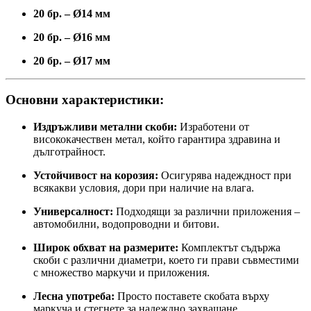
20 бр. – Ø14 мм
20 бр. – Ø16 мм
20 бр. – Ø17 мм
Основни характеристики:
Издръжливи метални скоби:
Изработени от
висококачествен метал, който гарантира здравина и
дълготрайност.
Устойчивост на корозия:
Осигурява надеждност при
всякакви условия, дори при наличие на влага.
Универсалност:
Подходящи за различни приложения –
автомобилни, водопроводни и битови.
Широк обхват на размерите:
Комплектът съдържа
скоби с различни диаметри, което ги прави съвместими
с множество маркучи и приложения.
Лесна употреба:
Просто поставете скобата върху
маркуча и стегнете за надеждно захващане.