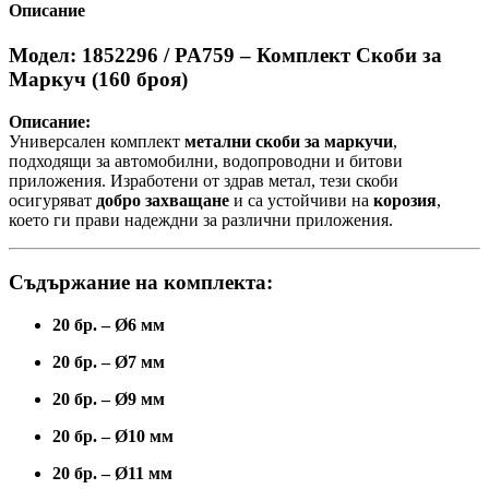
Описание
Модел: 1852296 / PA759 – Комплект Скоби за
Маркуч (160 броя)
Описание:
Универсален комплект
метални скоби за маркучи
,
подходящи за автомобилни, водопроводни и битови
приложения. Изработени от здрав метал, тези скоби
осигуряват
добро захващане
и са устойчиви на
корозия
,
което ги прави надеждни за различни приложения.
Съдържание на комплекта:
20 бр. – Ø6 мм
20 бр. – Ø7 мм
20 бр. – Ø9 мм
20 бр. – Ø10 мм
20 бр. – Ø11 мм