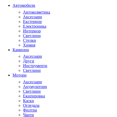
Автомобили
Автокозметика
Аксесоари
Екстериор
Електроника
Интериор
Светлини
Стелки
Химия
Камиони
Аксесоари
Други
Инструменти
Светлини
Мотори
Аксесоари
Акумулатори
Светлини
Екипировка
Каски
Огледала
Филтри
Чанти