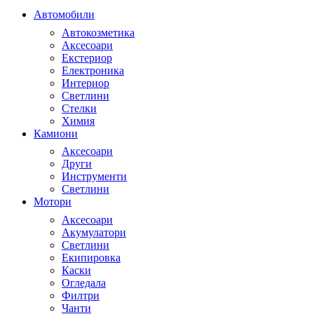
Автомобили
Автокозметика
Аксесоари
Екстериор
Електроника
Интериор
Светлини
Стелки
Химия
Камиони
Аксесоари
Други
Инструменти
Светлини
Мотори
Аксесоари
Акумулатори
Светлини
Екипировка
Каски
Огледала
Филтри
Чанти