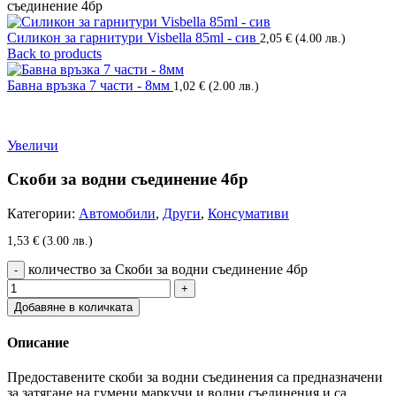
съединение 4бр
Силикон за гарнитури Visbella 85ml - сив
2,05
€
(4.00 лв.)
Back to products
Бавна връзка 7 части - 8мм
1,02
€
(2.00 лв.)
Увеличи
Скоби за водни съединение 4бр
Категории:
Автомобили
,
Други
,
Консумативи
1,53
€
(3.00 лв.)
количество за Скоби за водни съединение 4бр
Добавяне в количката
Описание
Предоставените скоби за водни съединения са предназначени
за затягане на гумени маркучи и водни съединения и са