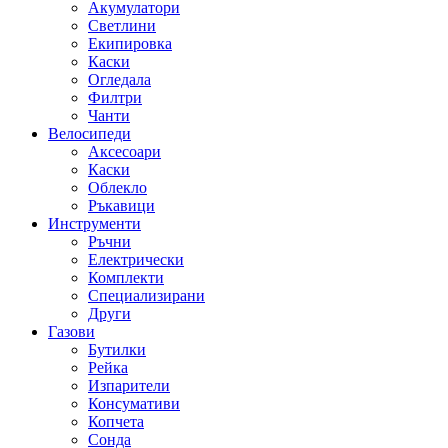
Акумулатори
Светлини
Екипировка
Каски
Огледала
Филтри
Чанти
Велосипеди
Аксесоари
Каски
Облекло
Ръкавици
Инструменти
Ръчни
Електрически
Комплекти
Специализирани
Други
Газови
Бутилки
Рейка
Изпарители
Консумативи
Копчета
Сонда