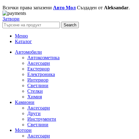
Всички права запазени
Авто Мол
Създаден от
Aleksandar
.
Затвори
Search
Меню
Каталог
Автомобили
Автокозметика
Аксесоари
Екстериор
Електроника
Интериор
Светлини
Стелки
Химия
Камиони
Аксесоари
Други
Инструменти
Светлини
Мотори
Аксесоари