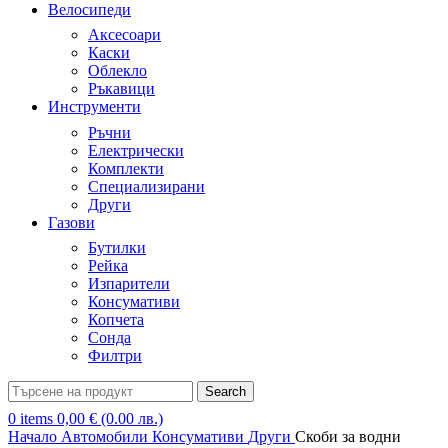
Велосипеди
Аксесоари
Каски
Облекло
Ръкавици
Инструменти
Ръчни
Електрически
Комплекти
Специализирани
Други
Газови
Бутилки
Рейка
Изпарители
Консумативи
Копчета
Сонда
Филтри
Search
0
items
0,00
€
(0.00 лв.)
Начало
Автомобили
Консумативи
Други
Скоби за водни