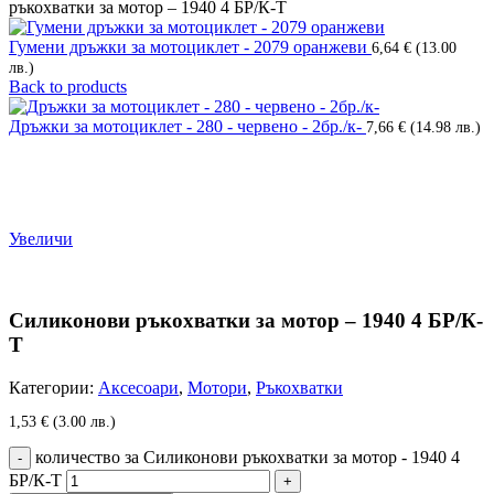
ръкохватки за мотор – 1940 4 БР/К-Т
Гумени дръжки за мотоциклет - 2079 оранжеви
6,64
€
(13.00
лв.)
Back to products
Дръжки за мотоциклет - 280 - червено - 2бр./к-
7,66
€
(14.98 лв.)
Увеличи
Силиконови ръкохватки за мотор – 1940 4 БР/К-
Т
Категории:
Аксесоари
,
Мотори
,
Ръкохватки
1,53
€
(3.00 лв.)
количество за Силиконови ръкохватки за мотор - 1940 4
БР/К-Т