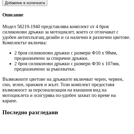
Добавяне в количката
Описание
Модел 58219-1940 представлява комплект от 4 броя
силиконови дръжки за мотоциклет, които се отличават с
удобен антиплъзгащ дизайн и са налични в различни цветове.
Комплектът включва:
2 броя силиконови дръжки с размери Ф10 х 98мм,
предназначени за спирачни дръжки.
2 броя силиконови дръжки с размери Ф30 х 107мм,
предназначени за ръкохватки.
Възможните цветове на дръжките включват черен, червен,
син, зелен, оранжев и жълт. Този комплект предоставя
възможност за персонализация на външния вид на
мотоциклета и осигурява по-удобен захват по време на
каране.
Последно разгледани