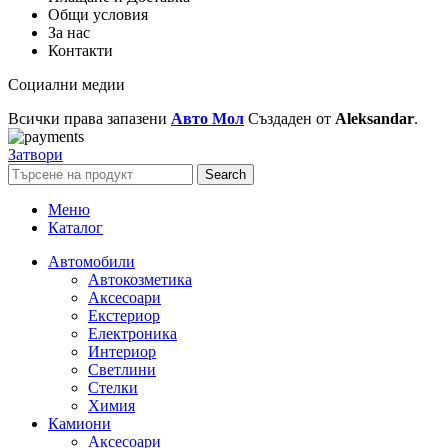
Общи условия
За нас
Контакти
Социални медии
Всички права запазени
Авто Мол
Създаден от
Aleksandar
.
Затвори
Search
Меню
Каталог
Автомобили
Автокозметика
Аксесоари
Екстериор
Електроника
Интериор
Светлини
Стелки
Химия
Камиони
Аксесоари