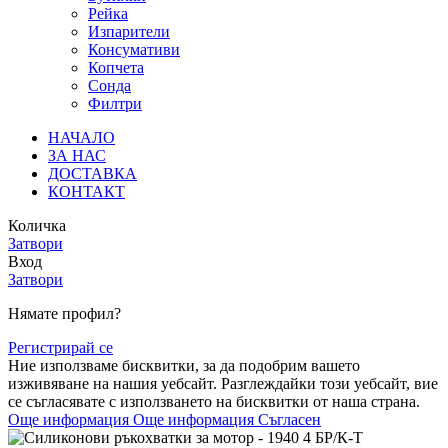
Рейка
Изпарители
Консумативи
Копчета
Сонда
Филтри
НАЧАЛО
ЗА НАС
ДОСТАВКА
КОНТАКТ
Количка
Затвори
Вход
Затвори
Нямате профил?
Регистрирай се
Ние използваме бисквитки, за да подобрим вашето
изживяване на нашия уебсайт. Разглеждайки този уебсайт, вие
се съгласявате с използването на бисквитки от наша страна.
Още информация
Още информация
Съгласен