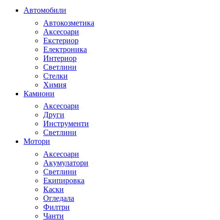
Автомобили
Автокозметика
Аксесоари
Екстериор
Електроника
Интериор
Светлини
Стелки
Химия
Камиони
Аксесоари
Други
Инструменти
Светлини
Мотори
Аксесоари
Акумулатори
Светлини
Екипировка
Каски
Огледала
Филтри
Чанти