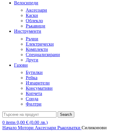
Велосипеди
Аксесоари
Каски
Облекло
Ръкавици
Инструменти
Ръчни
Електрически
Комплекти
Специализирани
Други
Газови
Бутилки
Рейка
Изпарители
Консумативи
Копчета
Сонда
Филтри
Search
0
items
0,00
€
(0.00 лв.)
Начало
Мотори
Аксесоари
Ръкохватки
Силиконови