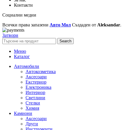
Контакти
Социални медии
Всички права запазени
Авто Мол
Създаден от
Aleksandar
.
Затвори
Search
Меню
Каталог
Автомобили
Автокозметика
Аксесоари
Екстериор
Електроника
Интериор
Светлини
Стелки
Химия
Камиони
Аксесоари
Други
Инструменти