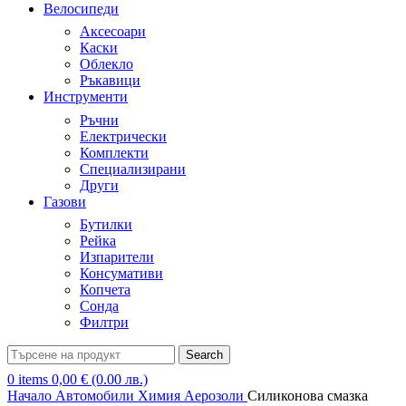
Велосипеди
Аксесоари
Каски
Облекло
Ръкавици
Инструменти
Ръчни
Електрически
Комплекти
Специализирани
Други
Газови
Бутилки
Рейка
Изпарители
Консумативи
Копчета
Сонда
Филтри
Search
0
items
0,00
€
(0.00 лв.)
Начало
Автомобили
Химия
Аерозоли
Силиконова смазка