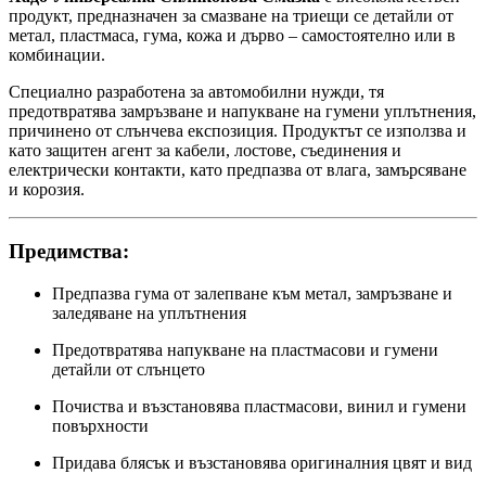
продукт, предназначен за смазване на триещи се детайли от
метал, пластмаса, гума, кожа и дърво – самостоятелно или в
комбинации.
Специално разработена за автомобилни нужди, тя
предотвратява замръзване и напукване на гумени уплътнения,
причинено от слънчева експозиция. Продуктът се използва и
като защитен агент за кабели, лостове, съединения и
електрически контакти, като предпазва от влага, замърсяване
и корозия.
Предимства:
Предпазва гума от залепване към метал, замръзване и
заледяване на уплътнения
Предотвратява напукване на пластмасови и гумени
детайли от слънцето
Почиства и възстановява пластмасови, винил и гумени
повърхности
Придава блясък и възстановява оригиналния цвят и вид