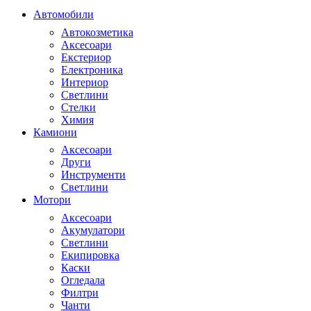
Автомобили
Автокозметика
Аксесоари
Екстериор
Електроника
Интериор
Светлини
Стелки
Химия
Камиони
Аксесоари
Други
Инструменти
Светлини
Мотори
Аксесоари
Акумулатори
Светлини
Екипировка
Каски
Огледала
Филтри
Чанти