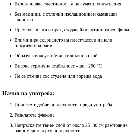
Възстановява еластичността на гумени уплътнения
Без мазнини, с отлични изолационни и смазващи
свойства
Премахва влага и прах, създавайки антистатичен филм
Елиминира скърцането на пластмасови панели,
плъзгачи и колани
Образува водоустойчив силиконов слой
Висока термична стабилност – до +250 °C
Не се отмива със студена или гореща вода
Начин на употреба:
Почистете добре повърхността преди употреба
Разклатете флакона
Напръскайте тънък слой от около 25–30 см разстояние,
равномерно върху повърхността