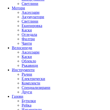
Светлини
Мотори
Аксесоари
Акумулатори
Светлини
Екипировка
Каски
Огледала
Филтри
Чанти
Велосипеди
Аксесоари
Каски
Облекло
Ръкавици
Инструменти
Ръчни
Електрически
Комплекти
Специализирани
Други
Газови
Бутилки
Рейка
Изпарители