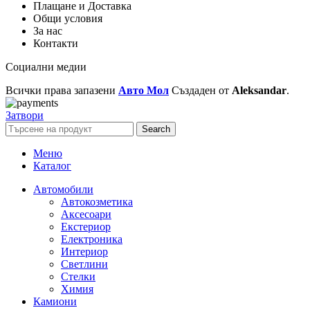
Плащане и Доставка
Общи условия
За нас
Контакти
Социални медии
Всички права запазени
Авто Мол
Създаден от
Aleksandar
.
Затвори
Search
Меню
Каталог
Автомобили
Автокозметика
Аксесоари
Екстериор
Електроника
Интериор
Светлини
Стелки
Химия
Камиони