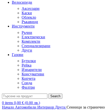
Велосипеди
Аксесоари
Каски
Облекло
Ръкавици
Инструменти
Ръчни
Електрически
Комплекти
Специализирани
Други
Газови
Бутилки
Рейка
Изпарители
Консумативи
Копчета
Сонда
Филтри
Search
0
items
0,00
€
(0.00 лв.)
Начало
Автомобили
Интериор
Други
Сенници за странично