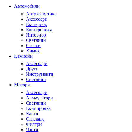
Автомобили
Автокозметика
Аксесоари
Екстериор
Електроника
Интериор
Светлини
Стелки
Химия
Камиони
Аксесоари
Други
Инструменти
Светлини
Мотори
Аксесоари
Акумулатори
Светлини
Екипировка
Каски
Огледала
Филтри
Чанти