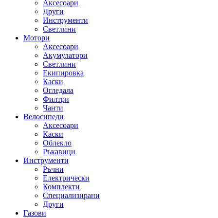
Аксесоари
Други
Инструменти
Светлини
Мотори
Аксесоари
Акумулатори
Светлини
Екипировка
Каски
Огледала
Филтри
Чанти
Велосипеди
Аксесоари
Каски
Облекло
Ръкавици
Инструменти
Ръчни
Електрически
Комплекти
Специализирани
Други
Газови