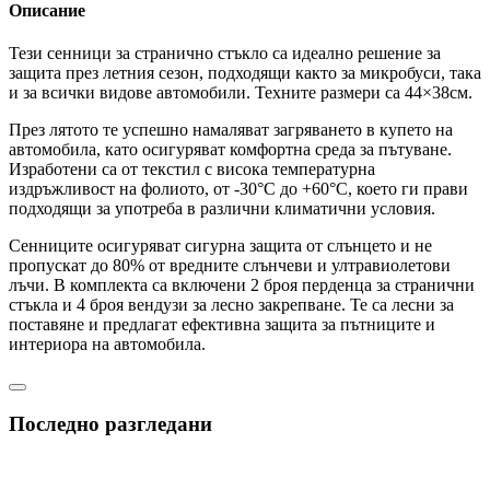
Описание
Тези сенници за странично стъкло са идеално решение за
защита през летния сезон, подходящи както за микробуси, така
и за всички видове автомобили. Техните размери са 44×38см.
През лятото те успешно намаляват загряването в купето на
автомобила, като осигуряват комфортна среда за пътуване.
Изработени са от текстил с висока температурна
издръжливост на фолиото, от -30°C до +60°C, което ги прави
подходящи за употреба в различни климатични условия.
Сенниците осигуряват сигурна защита от слънцето и не
пропускат до 80% от вредните слънчеви и ултравиолетови
лъчи. В комплекта са включени 2 броя перденца за странични
стъкла и 4 броя вендузи за лесно закрепване. Те са лесни за
поставяне и предлагат ефективна защита за пътниците и
интериора на автомобила.
Последно разгледани