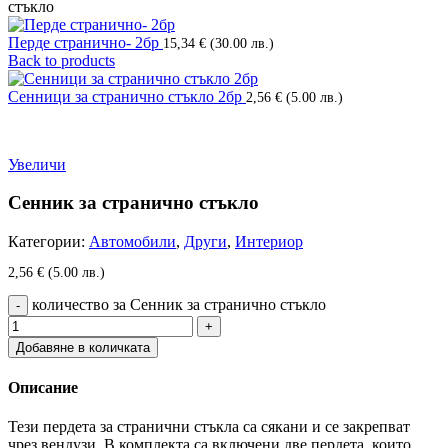
стъкло
Перде странично- 2бр
15,34
€
(30.00 лв.)
Back to products
Сенници за странично стъкло 2бр
2,56
€
(5.00 лв.)
Увеличи
Сенник за странично стъкло
Категории:
Автомобили
,
Други
,
Интериор
2,56
€
(5.00 лв.)
количество за Сенник за странично стъкло
Добавяне в количката
Описание
Тези пердета за странични стъкла са сякани и се закрепват
чрез вендузи. В комплекта са включени две пердета, които