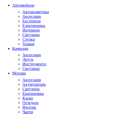
Автомобили
Автокозметика
Аксесоари
Екстериор
Електроника
Интериор
Светлини
Стелки
Химия
Камиони
Аксесоари
Други
Инструменти
Светлини
Мотори
Аксесоари
Акумулатори
Светлини
Екипировка
Каски
Огледала
Филтри
Чанти