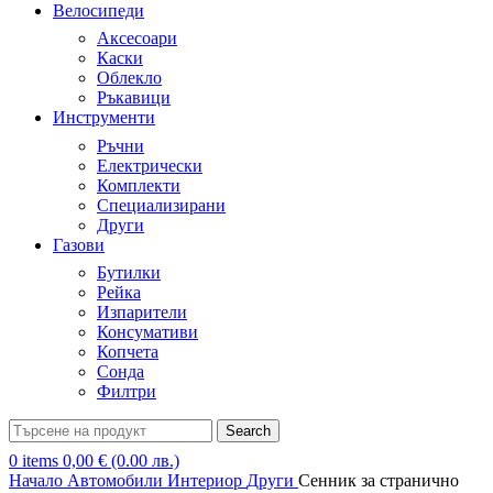
Велосипеди
Аксесоари
Каски
Облекло
Ръкавици
Инструменти
Ръчни
Електрически
Комплекти
Специализирани
Други
Газови
Бутилки
Рейка
Изпарители
Консумативи
Копчета
Сонда
Филтри
Search
0
items
0,00
€
(0.00 лв.)
Начало
Автомобили
Интериор
Други
Сенник за странично