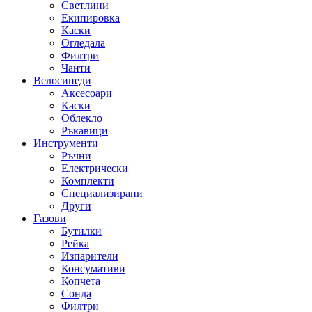
Светлини
Екипировка
Каски
Огледала
Филтри
Чанти
Велосипеди
Аксесоари
Каски
Облекло
Ръкавици
Инструменти
Ръчни
Електрически
Комплекти
Специализирани
Други
Газови
Бутилки
Рейка
Изпарители
Консумативи
Копчета
Сонда
Филтри