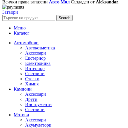
Всички права запазени
Авто Мол
Създаден от
Aleksandar
.
Затвори
Search
Меню
Каталог
Автомобили
Автокозметика
Аксесоари
Екстериор
Електроника
Интериор
Светлини
Стелки
Химия
Камиони
Аксесоари
Други
Инструменти
Светлини
Мотори
Аксесоари
Акумулатори