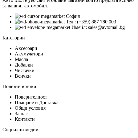
Авто Мол е уеб сайт и онлайн магазин който предлага всичко
за вашият автомобил.
София
Тел.: (+359) 887 780 003
Имейл: sales@avtomall.bg
Категории
Аксесоари
Акумулатори
Масла
Добавки
Чистачки
Всички
Полезни връзки
Поверителност
Плащане и Доставка
Общи условия
За нас
Контакти
Социални медии