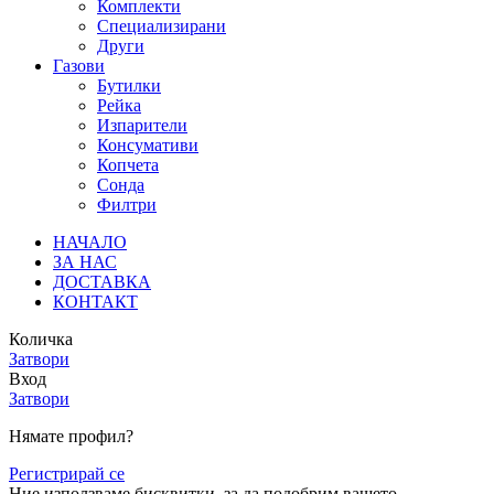
Комплекти
Специализирани
Други
Газови
Бутилки
Рейка
Изпарители
Консумативи
Копчета
Сонда
Филтри
НАЧАЛО
ЗА НАС
ДОСТАВКА
КОНТАКТ
Количка
Затвори
Вход
Затвори
Нямате профил?
Регистрирай се
Ние използваме бисквитки, за да подобрим вашето