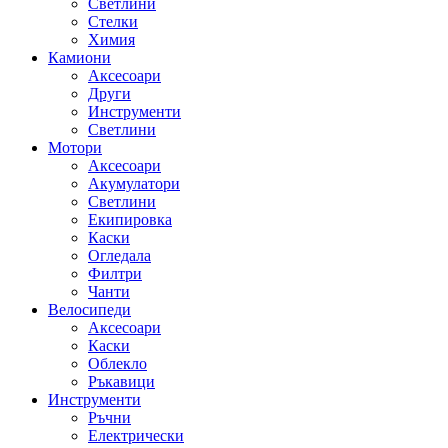
Светлини
Стелки
Химия
Камиони
Аксесоари
Други
Инструменти
Светлини
Мотори
Аксесоари
Акумулатори
Светлини
Екипировка
Каски
Огледала
Филтри
Чанти
Велосипеди
Аксесоари
Каски
Облекло
Ръкавици
Инструменти
Ръчни
Електрически