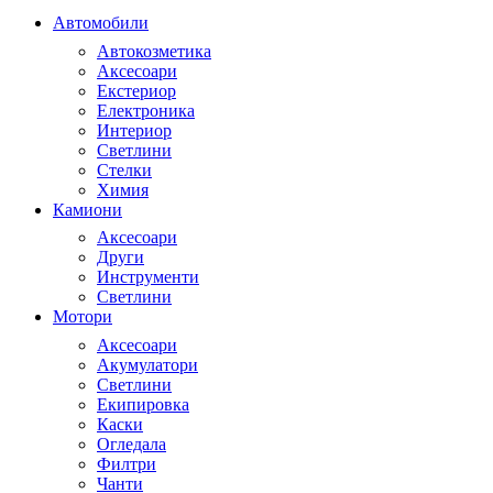
Автомобили
Автокозметика
Аксесоари
Екстериор
Електроника
Интериор
Светлини
Стелки
Химия
Камиони
Аксесоари
Други
Инструменти
Светлини
Мотори
Аксесоари
Акумулатори
Светлини
Екипировка
Каски
Огледала
Филтри
Чанти