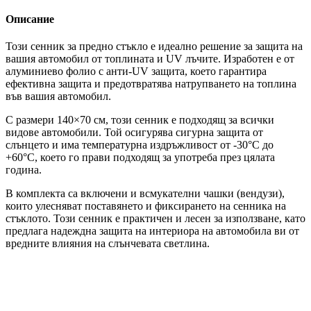
Описание
Този сенник за предно стъкло е идеално решение за защита на
вашия автомобил от топлината и UV лъчите. Изработен е от
алуминиево фолио с анти-UV защита, което гарантира
ефективна защита и предотвратява натрупването на топлина
във вашия автомобил.
С размери 140×70 см, този сенник е подходящ за всички
видове автомобили. Той осигурява сигурна защита от
слънцето и има температурна издръжливост от -30°C до
+60°C, което го прави подходящ за употреба през цялата
година.
В комплекта са включени и всмукателни чашки (вендузи),
които улесняват поставянето и фиксирането на сенника на
стъклото. Този сенник е практичен и лесен за използване, като
предлага надеждна защита на интериора на автомобила ви от
вредните влияния на слънчевата светлина.