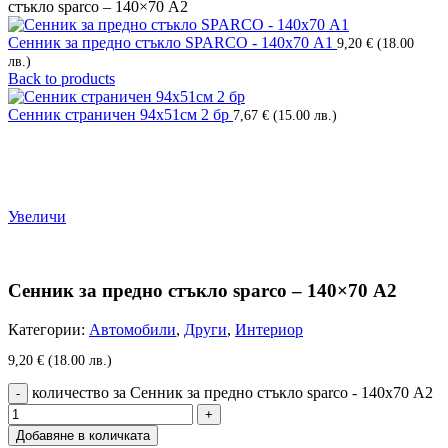
стъкло sparco – 140×70 А2
Сенник за предно стъкло SPARCO - 140x70 А1
9,20
€
(18.00
лв.)
Back to products
Сенник страничен 94х51см 2 бр
7,67
€
(15.00 лв.)
Увеличи
Сенник за предно стъкло sparco – 140×70 А2
Категории:
Автомобили
,
Други
,
Интериор
9,20
€
(18.00 лв.)
количество за Сенник за предно стъкло sparco - 140x70 А2
Добавяне в количката