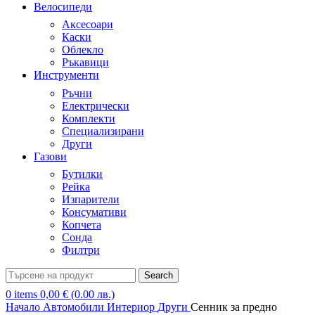
Велосипеди
Аксесоари
Каски
Облекло
Ръкавици
Инструменти
Ръчни
Електрически
Комплекти
Специализирани
Други
Газови
Бутилки
Рейка
Изпарители
Консумативи
Копчета
Сонда
Филтри
Search
0
items
0,00
€
(0.00 лв.)
Начало
Автомобили
Интериор
Други
Сенник за предно