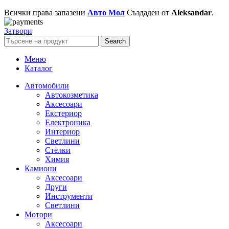
Всички права запазени
Авто Мол
Създаден от
Aleksandar
.
Затвори
Search
Меню
Каталог
Автомобили
Автокозметика
Аксесоари
Екстериор
Електроника
Интериор
Светлини
Стелки
Химия
Камиони
Аксесоари
Други
Инструменти
Светлини
Мотори
Аксесоари