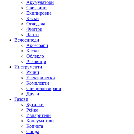
Акумулатори
Светлини
Екипировка
Каски
Огледала
Филтри
Чанти
Велосипеди
Аксесоари
Каски
Облекло
Ръкавици
Инструменти
Ръчни
Електрически
Комплекти
Специализирани
Други
Газови
Бутилки
Рейка
Изпарители
Консумативи
Копчета
Сонда