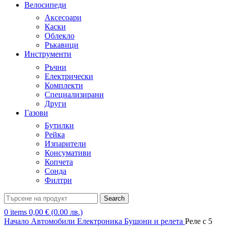
Велосипеди
Аксесоари
Каски
Облекло
Ръкавици
Инструменти
Ръчни
Електрически
Комплекти
Специализирани
Други
Газови
Бутилки
Рейка
Изпарители
Консумативи
Копчета
Сонда
Филтри
Search
0
items
0,00
€
(0.00 лв.)
Начало
Автомобили
Електроника
Бушони и релета
Реле с 5