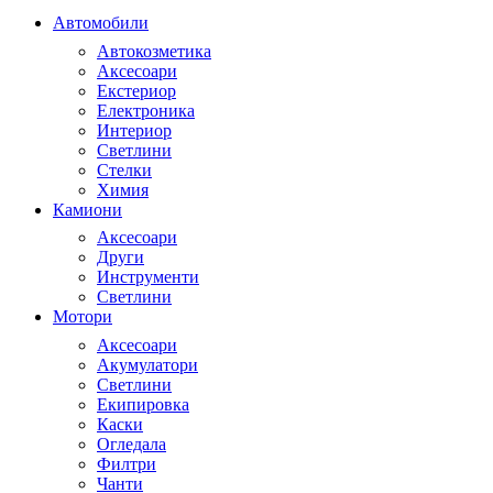
Автомобили
Автокозметика
Аксесоари
Екстериор
Електроника
Интериор
Светлини
Стелки
Химия
Камиони
Аксесоари
Други
Инструменти
Светлини
Мотори
Аксесоари
Акумулатори
Светлини
Екипировка
Каски
Огледала
Филтри
Чанти