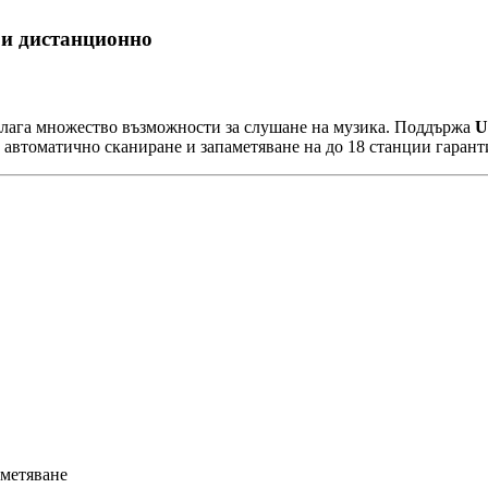
 и дистанционно
длага множество възможности за слушане на музика. Поддържа
U
 автоматично сканиране и запаметяване на до 18 станции гаран
аметяване