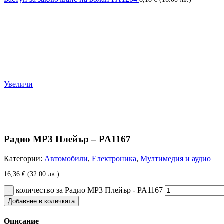
Увеличи
Радио MP3 Плейър – PA1167
Категории:
Автомобили
,
Електроника
,
Мултимедия и аудио
16,36
€
(32.00 лв.)
количество за Радио MP3 Плейър - PA1167
Добавяне в количката
Описание