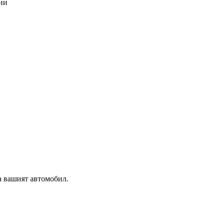
ии
а вашият автомобил.