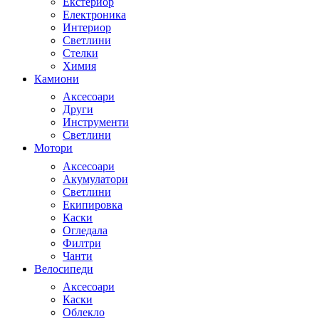
Екстериор
Електроника
Интериор
Светлини
Стелки
Химия
Камиони
Аксесоари
Други
Инструменти
Светлини
Мотори
Аксесоари
Акумулатори
Светлини
Екипировка
Каски
Огледала
Филтри
Чанти
Велосипеди
Аксесоари
Каски
Облекло