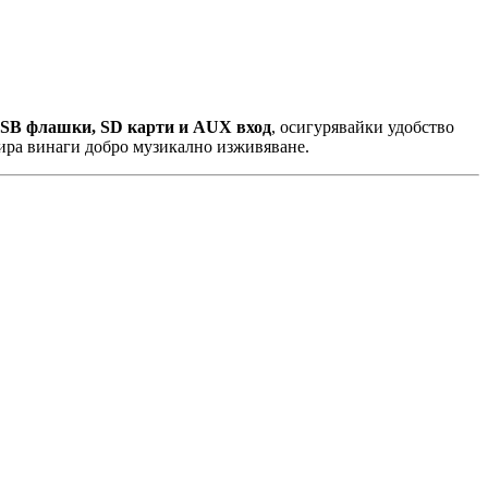
SB флашки, SD карти и AUX вход
, осигурявайки удобство
тира винаги добро музикално изживяване.