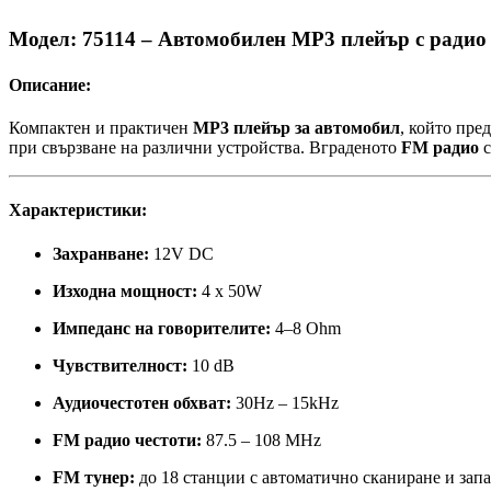
Модел: 75114 – Автомобилен MP3 плейър с радио
Описание:
Компактен и практичен
MP3 плейър за автомобил
, който пре
при свързване на различни устройства. Вграденото
FM радио
с
Характеристики:
Захранване:
12V DC
Изходна мощност:
4 x 50W
Импеданс на говорителите:
4–8 Ohm
Чувствителност:
10 dB
Аудиочестотен обхват:
30Hz – 15kHz
FM радио честоти:
87.5 – 108 MHz
FM тунер:
до 18 станции с автоматично сканиране и зап