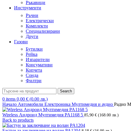
Ръкавици
Инструменти
Ръчни
Електрически
Комплекти
Специализирани
Други
Газови
Бутилки
Рейка
Изпарители
Консумативи
Копчета
Сонда
Филтри
Search
0
items
0,00
€
(0.00 лв.)
Начало
Автомобили
Електроника
Мултимедия и аудио
Радио M
Wireless Андроид Мултимедия PA1168 5
85,90
€
(168.00 лв.)
Back to products
Бастун за заключване на волан PA1204
8,18
€
(16.00 лв.)