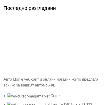
Последно разгледани
Абонирай се
Бъди първия който ще ознае за всичките ни промоции.
Авто Мол е уеб сайт и онлайн магазин който предлага
всичко за вашият автомобил.
София
Тел.: (+359) 887 780 003