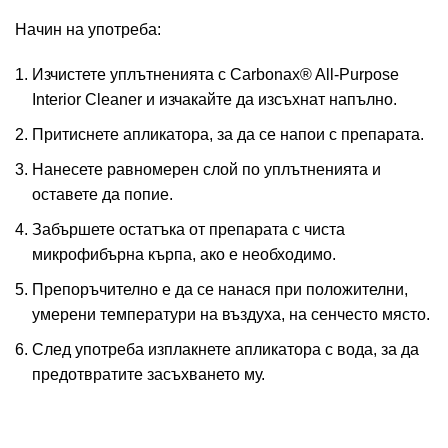
Начин на употреба:
Изчистете уплътненията с Carbonax® All-Purpose
Interior Cleaner и изчакайте да изсъхнат напълно.
Притиснете апликатора, за да се напои с препарата.
Нанесете равномерен слой по уплътненията и
оставете да попие.
Забършете остатъка от препарата с чиста
микрофибърна кърпа, ако е необходимо.
Препоръчително е да се нанася при положителни,
умерени температури на въздуха, на сенчесто място.
След употреба изплакнете апликатора с вода, за да
предотвратите засъхването му.