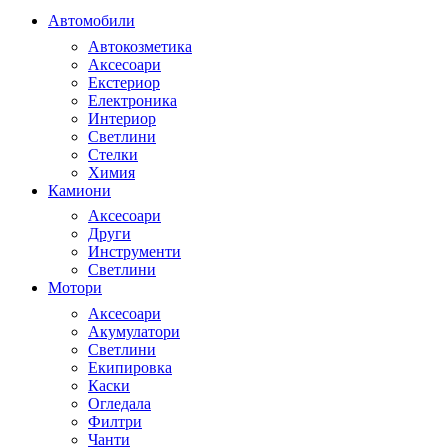
Автомобили
Автокозметика
Аксесоари
Екстериор
Електроника
Интериор
Светлини
Стелки
Химия
Камиони
Аксесоари
Други
Инструменти
Светлини
Мотори
Аксесоари
Акумулатори
Светлини
Екипировка
Каски
Огледала
Филтри
Чанти