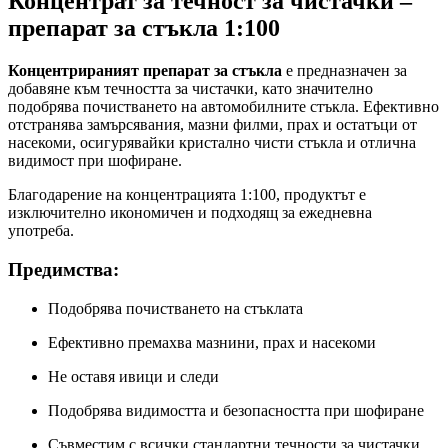
Концентрат за течност за чистачки –
препарат за стъкла 1:100
Концентрираният препарат за стъкла
е предназначен за
добавяне към течността за чистачки, като значително
подобрява почистването на автомобилните стъкла. Ефективно
отстранява замърсявания, мазни филми, прах и остатъци от
насекоми, осигурявайки кристално чисти стъкла и отлична
видимост при шофиране.
Благодарение на концентрацията 1:100, продуктът е
изключително икономичен и подходящ за ежедневна
употреба.
Предимства:
Подобрява почистването на стъклата
Ефективно премахва мазнини, прах и насекоми
Не оставя ивици и следи
Подобрява видимостта и безопасността при шофиране
Съвместим с всички стандартни течности за чистачки