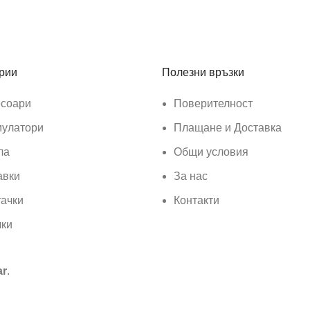
 промоции.
рии
Полезни връзки
есоари
Поверителност
мулатори
Плащане и Доставка
ла
Общи условия
авки
За нас
ачки
Контакти
чки
ar
.