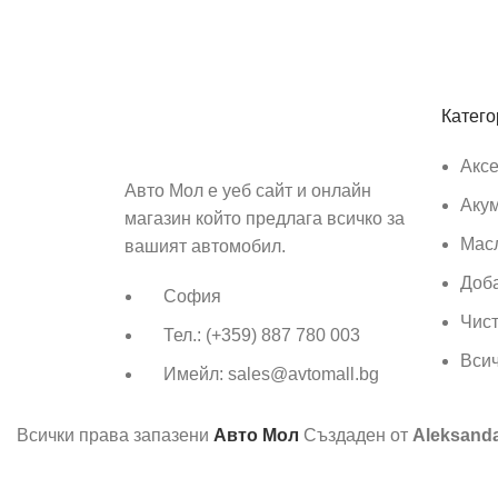
Абонирай се
Бъди първия който ще ознае за всичките ни
Катего
Акс
Авто Мол е уеб сайт и онлайн
Аку
магазин който предлага всичко за
Мас
вашият автомобил.
Доб
София
Чист
Тел.: (+359) 887 780 003
Вси
Имейл: sales@avtomall.bg
Всички права запазени
Авто Мол
Създаден от
Aleksand