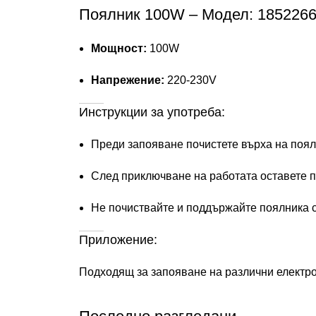
Поялник 100W – Модел: 1852266
Мощност:
100W
Напрежение:
220-230V
Инструкции за употреба:
Преди запояване почистете върха на поялн
След приключване на работата оставете по
Не почиствайте и поддържайте поялника с
Приложение:
Подходящ за запояване на различни електро