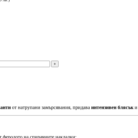
жанти
от натрупани замърсявания, придава
интензивен блясък
и
т феродото на спирачните накладки;