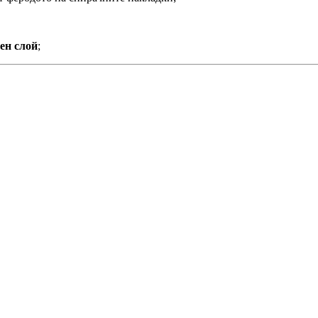
ен слой
;