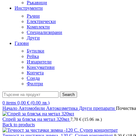
Ръкавици
Инструменти
Ръчни
Електрически
Комплекти
Специализирани
Други
Газови
Бутилки
Рейка
Изпарители
Консумативи
Копчета
Сонда
Филтри
Search
0
items
0,00
€
(0.00 лв.)
Начало
Автомобили
Автокозметика
Други препарати
Почиства
Спрей за блясък на метал 320мл
7,70
€
(15.06 лв.)
Back to products
Течност за чистачки зимна -120 С. Супер концентрат
9,20
€
(18.0