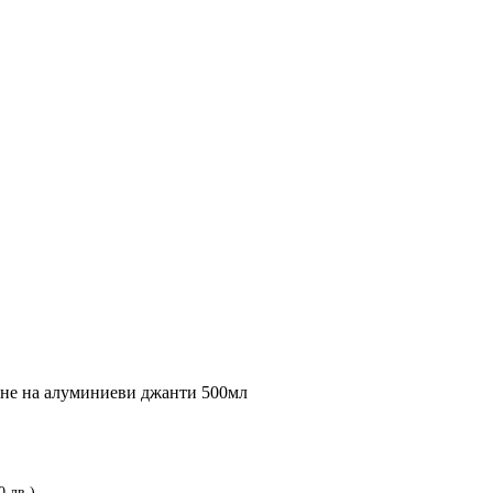
не на алуминиеви джанти 500мл
0 лв.)