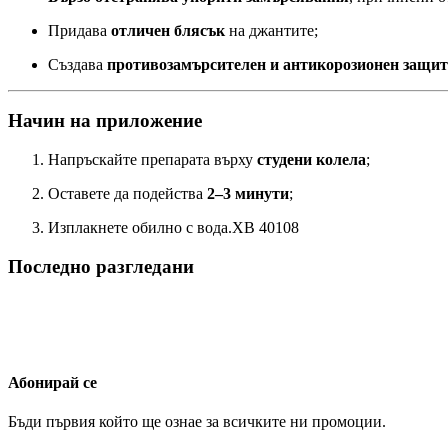
Придава
отличен блясък
на джантите;
Създава
противозамърсителен и антикорозионен защит
Начин на приложение
Напръскайте препарата върху
студени колела
;
Оставете да подейства
2–3 минути
;
Изплакнете обилно с вода.XB 40108
Последно разгледани
Абонирай се
Бъди първия който ще ознае за всичките ни промоции.