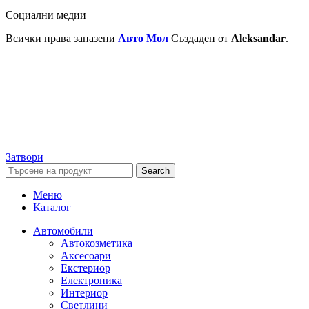
Социални медии
Всички права запазени
Авто Мол
Създаден от
Aleksandar
.
Затвори
Search
Меню
Каталог
Автомобили
Автокозметика
Аксесоари
Екстериор
Електроника
Интериор
Светлини