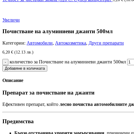
Увеличи
Почистване на алуминиеви джанти 500мл
Категории:
Автомобили
,
Автокозметика
,
Други препарати
6,20
€
(12.13 лв.)
количество за Почистване на алуминиеви джанти 500мл
Добавяне в количката
Описание
Препарат за почистване на джанти
Ефективен препарат, който
лесно почиства автомобилните д
Предимства
Бързо отстранява упорити замърсявания
, причинени о