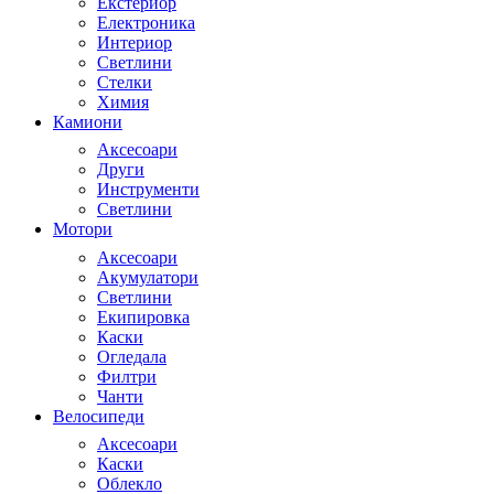
Екстериор
Електроника
Интериор
Светлини
Стелки
Химия
Камиони
Аксесоари
Други
Инструменти
Светлини
Мотори
Аксесоари
Акумулатори
Светлини
Екипировка
Каски
Огледала
Филтри
Чанти
Велосипеди
Аксесоари
Каски
Облекло