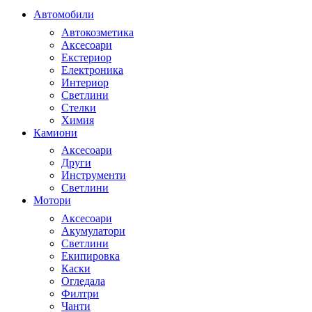
Автомобили
Автокозметика
Аксесоари
Екстериор
Електроника
Интериор
Светлини
Стелки
Химия
Камиони
Аксесоари
Други
Инструменти
Светлини
Мотори
Аксесоари
Акумулатори
Светлини
Екипировка
Каски
Огледала
Филтри
Чанти