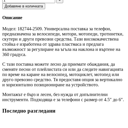
Добавяне в количката
Описание
Модел: 182744-2509. Универсална поставка за телефон,
предназначена за велосипеди, мотори, мотопеди, тротинетки,
скутери и други превозни средства. Тази висококачествена
стойка е изработена от здрава пластмаса и предлага
възможност за регулиране на ъгъла на наклона и въртене на
360 градуса.
С тази поставка можете лесно да приемате обаждания, да
сменяте песни от плейлистата си или да следите навигацията
по време на каране на велосипед, мотоциклет, мотопед или
друго превозно средство. Тя предоставя опция за вертикално
и хоризонтално позициониране на устройството.
Монтажът е бърз и лесен, без нужда от допълнителни
инструменти. Подходяща е за телефони с размер от 4.5″ до 6″.
Последно разгледани