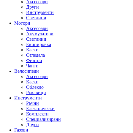
Аксесоари
Други
Инструменти
Светлини
Мотори
Аксесоари
Акумулатори
Светлини
Екипировка
Каски
Огледала
Филтри
Чанти
Велосипеди
Аксесоари
Каски
Облекло
Ръкавици
Инструменти
Ръчни
Електрически
Комплекти
Специализирани
Други
Газови