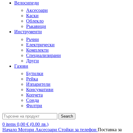
Велосипеди
Аксесоари
Каски
Облекло
Ръкавици
Инструменти
Ръчни
Електрически
Комплекти
Специализирани
Други
Газови
Бутилки
Рейка
Изпарители
Консумативи
Копчета
Сонда
Филтри
Search
0
items
0,00
€
(0.00 лв.)
Начало
Мотори
Аксесоари
Стойки за телефон
Поставка за