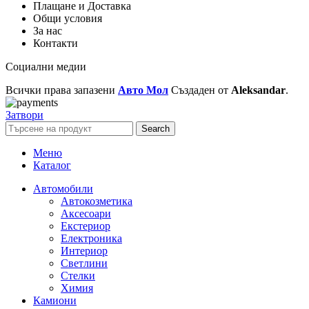
Плащане и Доставка
Общи условия
За нас
Контакти
Социални медии
Всички права запазени
Авто Мол
Създаден от
Aleksandar
.
Затвори
Search
Меню
Каталог
Автомобили
Автокозметика
Аксесоари
Екстериор
Електроника
Интериор
Светлини
Стелки
Химия
Камиони