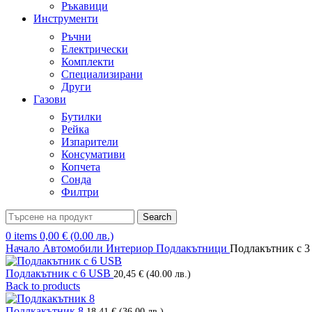
Ръкавици
Инструменти
Ръчни
Електрически
Комплекти
Специализирани
Други
Газови
Бутилки
Рейка
Изпарители
Консумативи
Копчета
Сонда
Филтри
Search
0
items
0,00
€
(0.00 лв.)
Начало
Автомобили
Интериор
Подлакътници
Подлакътник с 
Подлакътник с 6 USB
20,45
€
(40.00 лв.)
Back to products
Подлкакътник 8
18,41
€
(36.00 лв.)