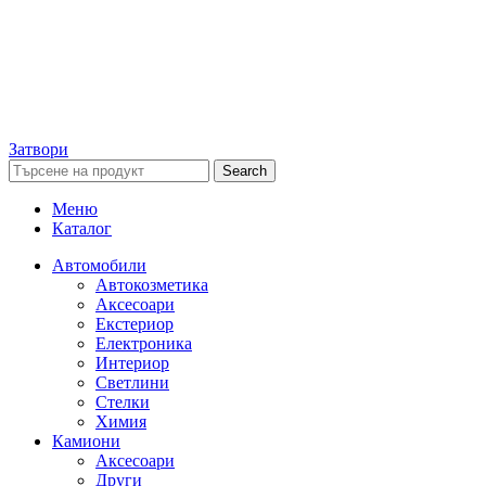
Затвори
Search
Меню
Каталог
Автомобили
Автокозметика
Аксесоари
Екстериор
Електроника
Интериор
Светлини
Стелки
Химия
Камиони
Аксесоари
Други