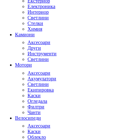
Екстериор
Електроника
Интериор
Светлини
Стелки
Химия
Камиони
Аксесоари
Други
Инструменти
Светлини
Мотори
Аксесоари
Акумулатори
Светлини
Екипировка
Каски
Огледала
Филтри
Чанти
Велосипеди
Аксесоари
Каски
Облекло