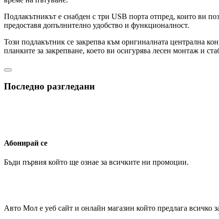
Подлакътникът е снабден с три USB порта отпред, които ви поз
предоставя допълнително удобство и функционалност.
Този подлакътник се закрепва към оригиналната централна конз
планките за закрепване, което ви осигурява лесен монтаж и ста
Последно разгледани
Абонирай се
Бъди първия който ще ознае за всичките ни промоции.
Авто Мол е уеб сайт и онлайн магазин който предлага всичко з