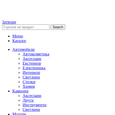
Затвори
Search
Меню
Каталог
Автомобили
Автокозметика
Аксесоари
Екстериор
Електроника
Интериор
Светлини
Стелки
Химия
Камиони
Аксесоари
Други
Инструменти
Светлини
Мотори