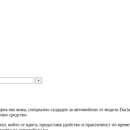
на еко кожа, специално създаден за автомобили от модела Dacia 
зно средство.
кът, който се вдига, предоставя удобство и практичност по врем
остта на автомобила ви.