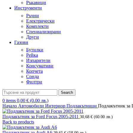
Ръкавици
Инструменти
Ръчни
Електрически
Комплекти
Специализирани
Други
Газови
Бутилки
Рейка
Изпарители
Консумативи
Копчета
Сонда
Филтри
Search
0
items
0,00
€
(0.00 лв.)
Начало
Автомобили
Интериор
Подлакътници
Подлакътник за D
Подлакътник за Ford Focus 2005-2011
30,68
€
(60.00 лв.)
Back to products
Подлакътник за Audi A6
29,65
€
(58.00 лв.)