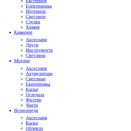
Екстериор
Електроника
Интериор
Светлини
Стелки
Химия
Камиони
Аксесоари
Други
Инструменти
Светлини
Мотори
Аксесоари
Акумулатори
Светлини
Екипировка
Каски
Огледала
Филтри
Чанти
Велосипеди
Аксесоари
Каски
Облекло