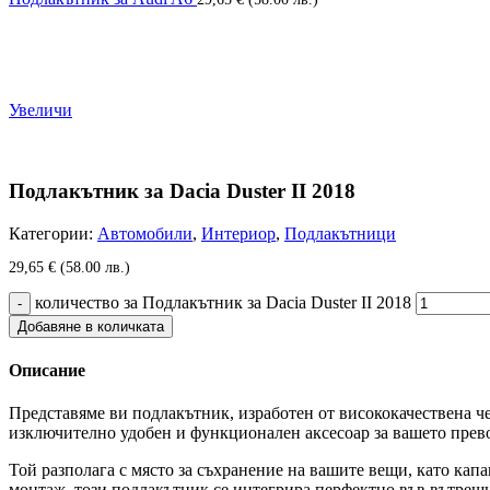
Увеличи
Подлакътник за Dacia Duster II 2018
Категории:
Автомобили
,
Интериор
,
Подлакътници
29,65
€
(58.00 лв.)
количество за Подлакътник за Dacia Duster II 2018
Добавяне в количката
Описание
Представяме ви подлакътник, изработен от висококачествена чер
изключително удобен и функционален аксесоар за вашето прево
Той разполага с място за съхранение на вашите вещи, като капа
монтаж, този подлакътник се интегрира перфектно във вътрешн