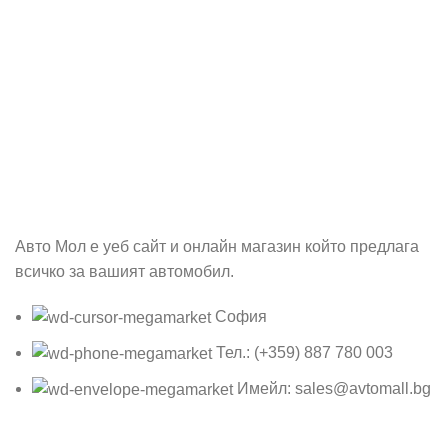
Абонирай се
Бъди първия който ще ознае за всичките ни промоции.
Авто Мол е уеб сайт и онлайн магазин който предлага
всичко за вашият автомобил.
София
Тел.: (+359) 887 780 003
Имейл: sales@avtomall.bg